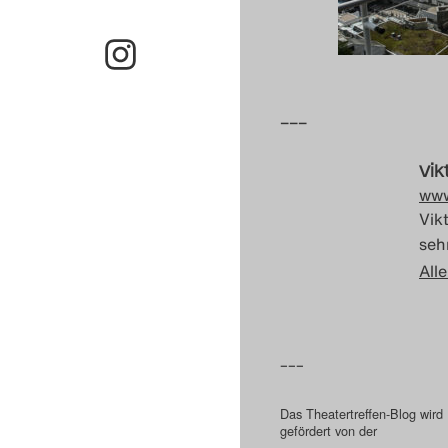
–––
Vik
www
Vik
sehr
Alle
–––
Das Theatertreffen-Blog wird
gefördert von der