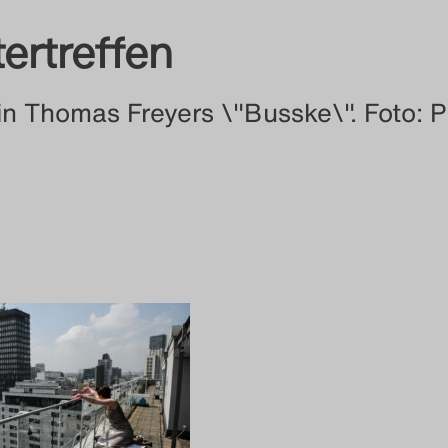
tertreffen
 in Thomas Freyers \"Busske\". Foto: P