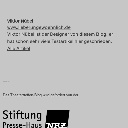
Das Theatertreffen-Blog
2014
Viktor Nübel
www.lieberungewoehnlich.de
Viktor Nübel ist der Designer von diesem Blog. er
Das Theatertreffen-Blog
hat schon sehr viele Testartikel hier geschrieben.
2015
Alle Artikel
Das Theatertreffen-Blog
2016
–––
Das Theatertreffen-Blog
Das Theatertreffen-Blog wird gefördert von der
2017
Das Theatertreffen-Blog
2018