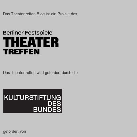
Das Theatertreffen-Blog
Das Theatertreffen-Blog ist ein Projekt des
2023
Das Theatertreffen-Blog
2024
Das Theatertreffen-Blog
2025
Das Theatertreffen wird gefördert durch die
Das Theatertreffen-Blog
Archiv
Impressum
Nutzungsbedingungen
gefördert von