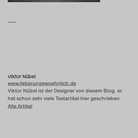
Das Theatertreffen-Blog
–––
2014
Das Theatertreffen-Blog
2015
Das Theatertreffen-Blog
2016
Viktor Nübel
www.lieberungewoehnlich.de
Viktor Nübel ist der Designer von diesem Blog. er
Das Theatertreffen-Blog
hat schon sehr viele Testartikel hier geschrieben.
2017
Alle Artikel
Das Theatertreffen-Blog
2018