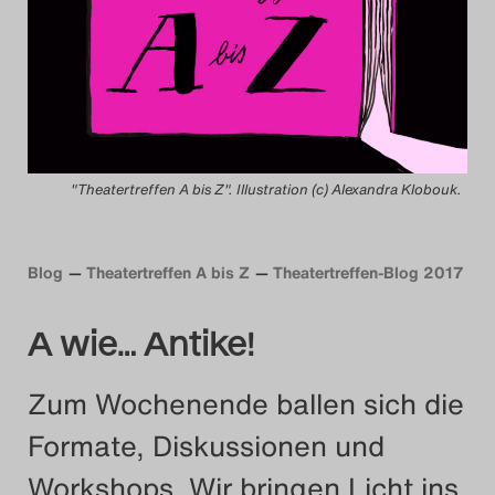
Das Theatertreffen-Blog
2014
Das Theatertreffen-Blog
2015
"Theatertreffen A bis Z". Illustration (c) Alexandra Klobouk.
Das Theatertreffen-Blog
Blog
Theatertreffen A bis Z
Theatertreffen-Blog 2017
2016
Das Theatertreffen-Blog
A wie… Antike!
2017
Zum Wochenende ballen sich die
Das Theatertreffen-Blog
Formate, Diskussionen und
2018
Workshops. Wir bringen Licht ins