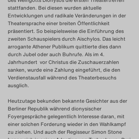
Das Theatertreffen-Blog
stattfanden. Bei diesen wurden aktuelle
Entwicklungen und radikale Veränderungen in der
2023
Theatersprache einer breiten Öffentlichkeit
präsentiert. So beispielsweise die Einführung des
Das Theatertreffen-Blog
zweiten Schauspielers durch Aischylos. Das leicht
2024
arrogante Athener Publikum quittierte dies dann
durch Jubel oder auch Buhrufe. Als im 4.
Das Theatertreffen-Blog
Jahrhundert vor Christus die Zuschauerzahlen
sanken, wurde eine Zahlung eingeführt, die den
2025
Verdienstausfall während des Theaterbesuchs
ausglich.
Das Theatertreffen-Blog
Archiv
Heutzutage bekunden bekannte Gesichter aus der
Berliner Republik während dionysischer
Impressum
Foyergespräche gelegentlich Interesse daran, mit
einer solchen Forderung wieder in den Wahlkampf
zu ziehen. Und auch der Regisseur Simon Stone
Nutzungsbedingungen