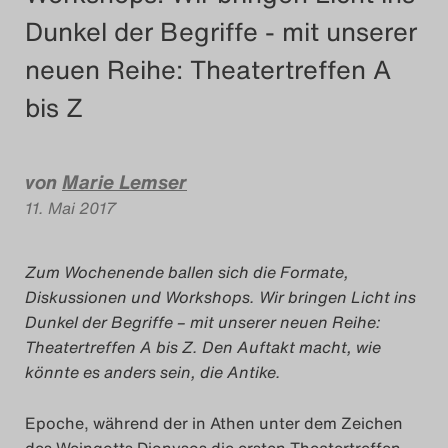
Dunkel der Begriffe - mit unserer
Das Theatertreffen-Blog
neuen Reihe: Theatertreffen A
2018 Alumni
bis Z
Das Theatertreffen-Blog
2019
von
Marie Lemser
Das Theatertreffen-Blog
11. Mai 2017
2020
Zum Wochenende ballen sich die Formate,
Das Theatertreffen-Blog
Diskussionen und Workshops. Wir bringen Licht ins
Dunkel der Begriffe – mit unserer neuen Reihe:
2021
Theatertreffen A bis Z. Den Auftakt macht, wie
könnte es anders sein, die Antike.
Das Theatertreffen-Blog
2022
Epoche, während der in Athen unter dem Zeichen
des Weingotts Dionysos die ersten Theatertreffen