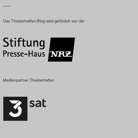
–––
Das Theatertreffen-Blog
2023
Das Theatertreffen-Blog wird gefördert von der
Das Theatertreffen-Blog
2024
Das Theatertreffen-Blog
2025
Medienpartner Theatertreffen
Das Theatertreffen-Blog
Archiv
Impressum
Nutzungsbedingungen