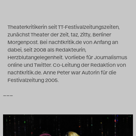
Das Theatertreffen-Blog
2014
Theaterkritikerin seit TT-Festivalzeitungszeiten,
zunächst Theater der Zeit, taz, Zitty, Berliner
Das Theatertreffen-Blog
Morgenpost. Bei nachtkritik.de von Anfang an
2015
dabei, seit 2008 als Redakteurin,
Herzblutangelegenheit. Vorliebe für Journalismus
Das Theatertreffen-Blog
online und Twitter. Co-Leitung der Redaktion von
nachtkritik.de. Anne Peter war Autorin für die
2016
Festivalzeitung 2005.
Das Theatertreffen-Blog
–––
2017
Das Theatertreffen-Blog
2018