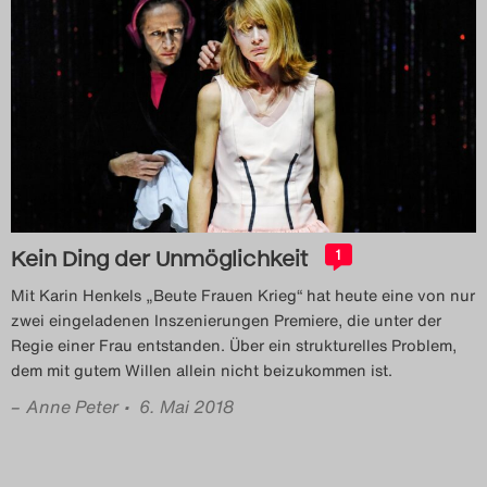
Das Theatertreffen-Blog
2018 Alumni
Das Theatertreffen-Blog
2019
Das Theatertreffen-Blog
Kein Ding der Unmöglichkeit
1
2020
Mit Karin Henkels „Beute Frauen Krieg“ hat heute eine von nur
Das Theatertreffen-Blog
zwei eingeladenen Inszenierungen Premiere, die unter der
Regie einer Frau entstanden. Über ein strukturelles Problem,
2021
dem mit gutem Willen allein nicht beizukommen ist.
–
Anne Peter
• 6. Mai 2018
Das Theatertreffen-Blog
2022