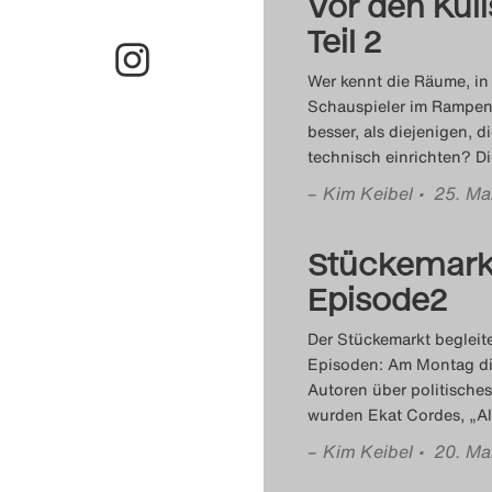
Vor den Kuli
Teil 2
Wer kennt die Räume, in
Schauspieler im Rampen
besser, als diejenigen, 
technisch einrichten? Di
–
Kim Keibel
• 25. Ma
Stückemark
Episode2
Der Stückemarkt begleite
Episoden: Am Montag dis
Autoren über politisches
wurden Ekat Cordes‚ „All
–
Kim Keibel
• 20. Ma