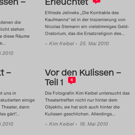
ssen –
Erleuchtet
Elfriede Jelineks „Die Kontrakte des
Kaufmanns“ ist in der Inszenierung von
 denen die
Nicolas Stemann ein vielstimmiges Geld-
licht stehen
Oratorium, das die Ersatzreligion des
…
die diese Räume
e
…
–
Kim Keibel
• 25. Mai 2010
i 2010
t –
Vor den Kulissen –
Teil 1
4
t uns in
Die Fotografin Kim Keibel untersucht das
kutierten einige
Theatertreffen nicht nur hinter dem
 Theater, dann
Objektiv, sie hat sich auch hinter die
es gärt“
…
Kulissen geschlichen. Allerdings
…
i 2010
–
Kim Keibel
• 18. Mai 2010