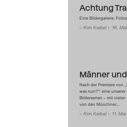
Achtung Tra
Eine Bildergalerie. Fotos
–
Kim Keibel
• 16. Ma
Männer und
Nach der Premiere von „
was nun?“: eine unsere
Bilderserien – mit viele
von den Münchner
…
–
Kim Keibel
• 11. Ma