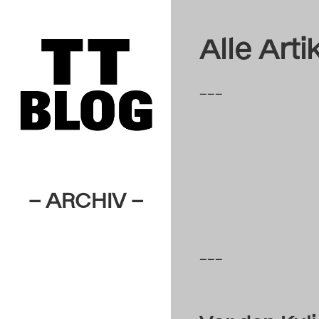
Alle Arti
–––
– ARCHIV –
–––