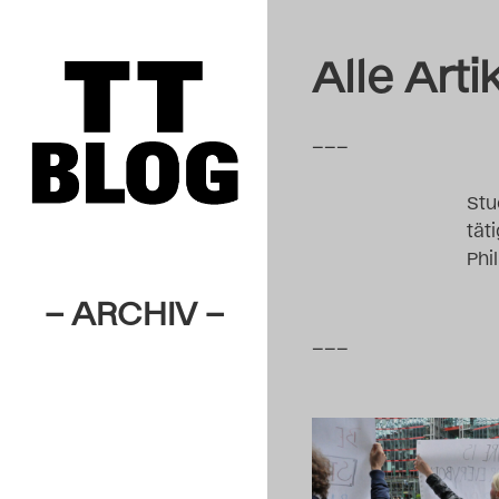
Alle Arti
–––
Stu
tät
Phi
– ARCHIV –
–––