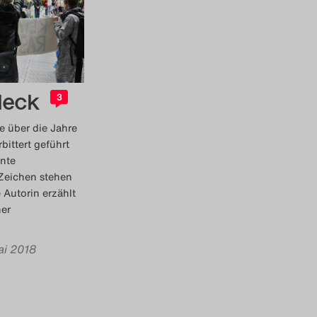
leck
3
 über die Jahre
bittert geführt
nnte
 Zeichen stehen
 Autorin erzählt
ner
ai 2018