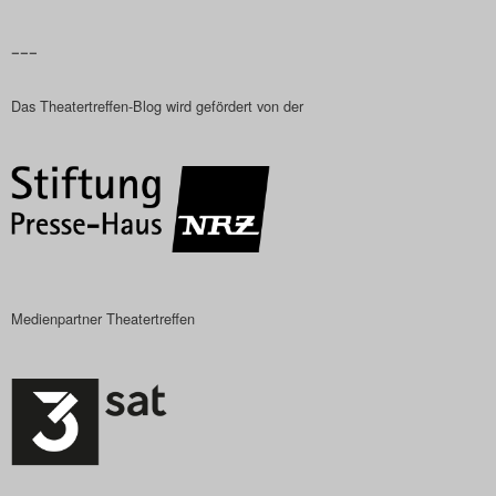
Das Theatertreffen-Blog
–––
2023
Das Theatertreffen-Blog wird gefördert von der
Das Theatertreffen-Blog
2024
Das Theatertreffen-Blog
2025
Das Theatertreffen-Blog
Medienpartner Theatertreffen
Archiv
Impressum
Nutzungsbedingungen