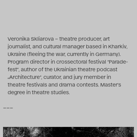
Das Theatertreffen-Blog
2014
Das Theatertreffen-Blog
Veronika Skliarova – theatre producer, art
journalist, and cultural manager based in Kharkiv,
2015
Ukraine (fleeing the war, currently in Germany).
Program director in crossectoral festival “Parade-
Das Theatertreffen-Blog
fest”, author of the Ukrainian theatre podcast
2016
„Architecture“, curator, and jury member in
theatre festivals and drama contests. Master’s
Das Theatertreffen-Blog
degree in theatre studies.
2017
–––
Das Theatertreffen-Blog
2018