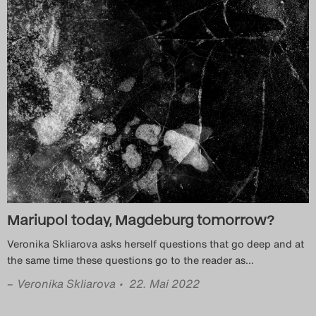
Das Theatertreffen-Blog
2018 Alumni
Das Theatertreffen-Blog
2019
Das Theatertreffen-Blog
2020
Das Theatertreffen-Blog
Mariupol today, Magdeburg tomorrow?
2021
Veronika Skliarova asks herself questions that go deep and at
the same time these questions go to the reader as
…
Das Theatertreffen-Blog
–
Veronika Skliarova
• 22. Mai 2022
2022