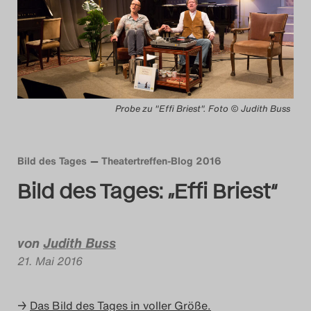
Das Theatertreffen-Blog
2014
Das Theatertreffen-Blog
Probe zu "Effi Briest". Foto © Judith Buss
2015
Das Theatertreffen-Blog
Bild des Tages
Theatertreffen-Blog 2016
2016
Bild des Tages: „Effi Briest“
Das Theatertreffen-Blog
2017
von
Judith Buss
21. Mai 2016
Das Theatertreffen-Blog
2018
→
Das Bild des Tages in voller Größe.