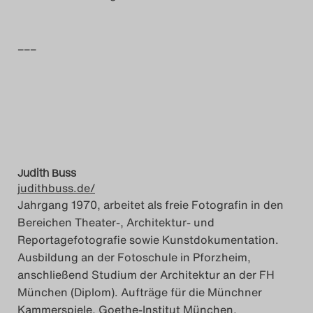
Das Theatertreffen-Blog
2018 Alumni
–––
Das Theatertreffen-Blog
2019
Das Theatertreffen-Blog
2020
Judith Buss
judithbuss.de/
Jahrgang 1970, arbeitet als freie Fotografin in den
Das Theatertreffen-Blog
Bereichen Theater-, Architektur- und
2021
Reportagefotografie sowie Kunstdokumentation.
Ausbildung an der Fotoschule in Pforzheim,
Das Theatertreffen-Blog
anschließend Studium der Architektur an der FH
München (Diplom). Aufträge für die Münchner
2022
Kammerspiele, Goethe-Institut München,