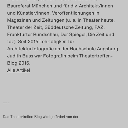
Baureferat München und für div. Architekt/innen
Das Theatertreffen-Blog
und Künstler/innen. Veröffentlichungen in
2023
Magazinen und Zeitungen (u. a. in Theater heute,
Theater der Zeit, Süddeutsche Zeitung, FAZ,
Das Theatertreffen-Blog
Frankfurter Rundschau, Der Spiegel, Die Zeit und
taz). Seit 2015 Lehrtätigkeit für
2024
Architekturfotografie an der Hochschule Augsburg.
Judith Buss war Fotografin beim Theatertreffen-
Das Theatertreffen-Blog
Blog 2016.
2025
Alle Artikel
Das Theatertreffen-Blog
Archiv
–––
Impressum
Das Theatertreffen-Blog wird gefördert von der
Nutzungsbedingungen