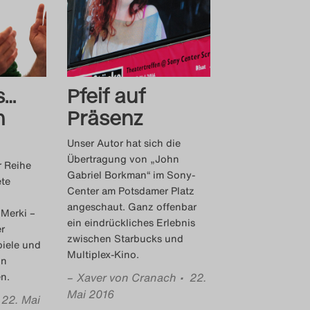
s…
Pfeif auf
n
Präsenz
Unser Autor hat sich die
Übertragung von „John
r Reihe
Gabriel Borkman“ im Sony-
ete
Center am Potsdamer Platz
angeschaut. Ganz offenbar
 Merki –
ein eindrückliches Erlebnis
r
zwischen Starbucks und
iele und
Multiplex-Kino.
in
en.
–
Xaver von Cranach
• 22.
Mai 2016
 22. Mai