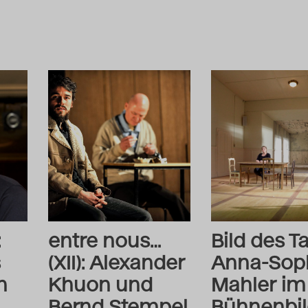
:
entre nous…
Bild des T
s
(XII): Alexander
Anna-Sop
h
Khuon und
Mahler im
Bernd Stempel
Bühnenbi