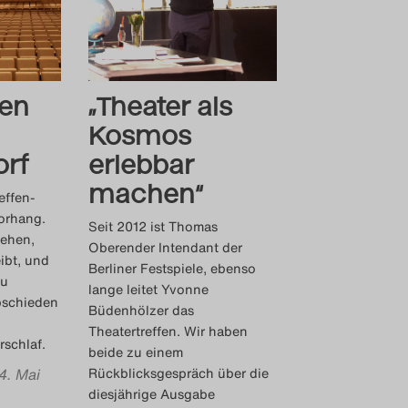
nen
„Theater als
Kosmos
rf
erlebbar
machen“
effen-
Vorhang.
Seit 2012 ist Thomas
iehen,
Oberender Intendant der
ibt, und
Berliner Festspiele, ebenso
zu
lange leitet Yvonne
abschieden
Büdenhölzer das
Theatertreffen. Wir haben
rschlaf.
beide zu einem
4. Mai
Rückblicksgespräch über die
diesjährige Ausgabe