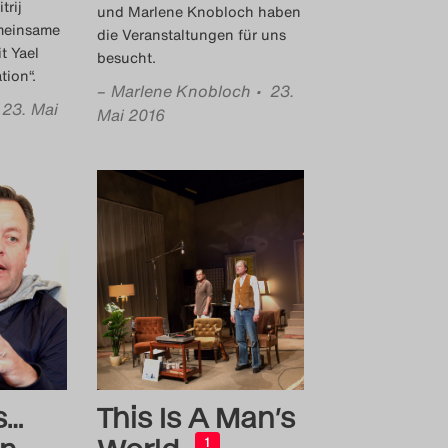
trij
und Marlene Knobloch haben
meinsame
die Veranstaltungen für uns
t Yael
besucht.
tion“.
–
Marlene Knobloch
• 23.
 23. Mai
Mai 2016
s…
This Is A Man’s
1