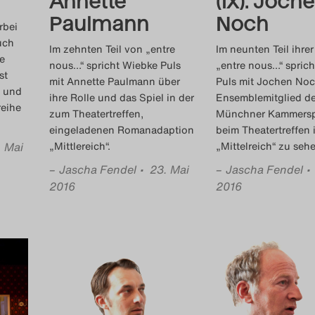
Annette
(IX): Joch
Paulmann
Noch
rbei
uch
Im zehnten Teil von „entre
Im neunten Teil ihre
ie
nous…“ spricht Wiebke Puls
„entre nous…“ spric
st
mit Annette Paulmann über
Puls mit Jochen Noc
 und
ihre Rolle und das Spiel in der
Ensemblemitglied de
reihe
zum Theatertreffen,
Münchner Kammersp
eingeladenen Romanadaption
beim Theatertreffen 
. Mai
„Mittlereich“.
„Mittelreich“ zu seh
–
Jascha Fendel
• 23. Mai
–
Jascha Fendel
•
2016
2016