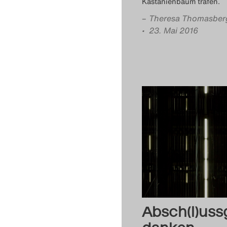
Kastanienbaum trafen.
–
Theresa Thomasber
• 23. Mai 2016
Absch(l)uss