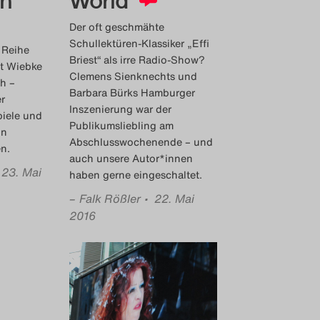
en
World
Der oft geschmähte
Schullektüren-Klassiker „Effi
r Reihe
Briest“ als irre Radio-Show?
ht Wiebke
Clemens Sienknechts und
h –
Barbara Bürks Hamburger
r
Inszenierung war der
iele und
Publikumsliebling am
in
Abschlusswochenende – und
en.
auch unsere Autor*innen
 23. Mai
haben gerne eingeschaltet.
–
Falk Rößler
• 22. Mai
2016