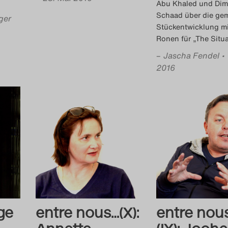
Abu Khaled und Dimi
Schaad über die ge
ger
Stückentwicklung mi
Ronen für „The Situa
–
Jascha Fendel
•
2016
ge
entre nous…(X):
entre nou