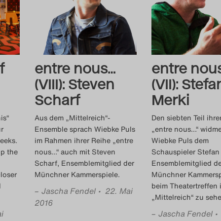
f
entre nous…
entre nou
(VIII): Steven
(VII): Stefa
Scharf
Merki
is“
Aus dem „Mittelreich“-
Den siebten Teil ihre
ur
Ensemble sprach Wiebke Puls
„entre nous…“ widm
eeks.
im Rahmen ihrer Reihe „entre
Wiebke Puls dem
up the
nous…“ auch mit Steven
Schauspieler Stefan
Scharf, Ensemblemitglied der
Ensemblemitglied de
loser
Münchner Kammerspiele.
Münchner Kammersp
d
beim Theatertreffen 
–
Jascha Fendel
• 22. Mai
„Mittelreich“ zu seh
2016
i
–
Jascha Fendel
•