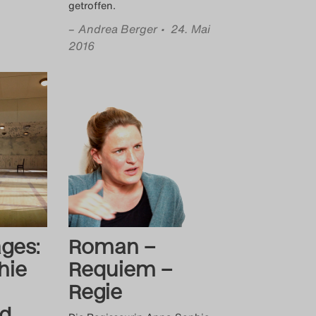
getroffen.
–
Andrea Berger
• 24. Mai
2016
ages:
Roman –
hie
Requiem –
Regie
ld