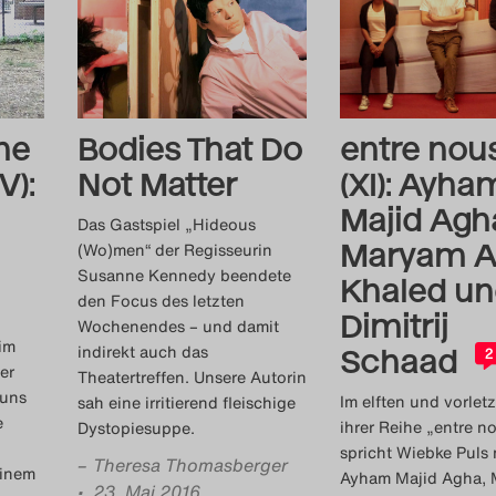
he
Bodies That Do
entre nou
V):
Not Matter
(XI): Ayha
Majid Agh
Das Gastspiel „Hideous
Maryam 
(Wo)men“ der Regisseurin
Susanne Kennedy beendete
Khaled u
den Focus des letzten
Dimitrij
Wochenendes – und damit
im
indirekt auch das
Schaad
2
er
Theatertreffen. Unsere Autorin
 uns
Im elften und vorletz
sah eine irritierend fleischige
e
ihrer Reihe „entre n
Dystopiesuppe.
spricht Wiebke Puls 
–
Theresa Thomasberger
einem
Ayham Majid Agha,
• 23. Mai 2016