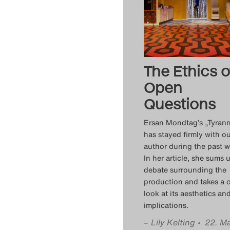
The Ethics o
Open
Questions
Ersan Mondtag’s „Tyrann
has stayed firmly with o
author during the past w
In her article, she sums 
debate surrounding the
production and takes a c
look at its aesthetics an
implications.
–
Lily Kelting
• 22. Ma