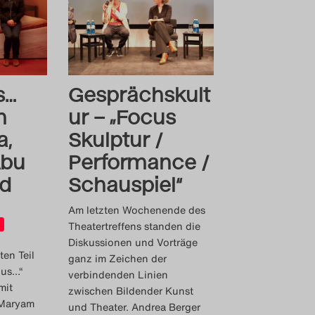
s…
Gesprächskult
m
ur – „Focus
a,
Skulptur /
Abu
Performance /
nd
Schauspiel“
Am letzten Wochenende des
Theatertreffens standen die
Diskussionen und Vorträge
ten Teil
ganz im Zeichen der
ous…“
verbindenden Linien
mit
zwischen Bildender Kunst
 Maryam
und Theater. Andrea Berger