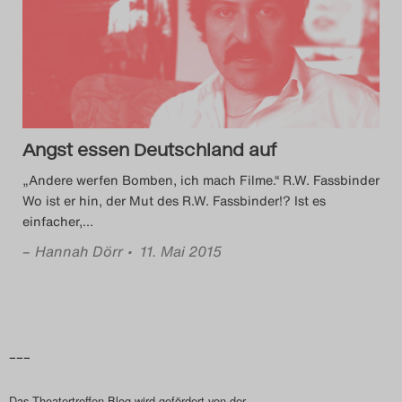
Das Theatertreffen-Blog
2014
Das Theatertreffen-Blog
2015
Angst essen Deutschland auf
„Andere werfen Bomben, ich mach Filme.“ R.W. Fassbinder
Das Theatertreffen-Blog
Wo ist er hin, der Mut des R.W. Fassbinder!? Ist es
einfacher,
…
2016
–
Hannah Dörr
• 11. Mai 2015
Das Theatertreffen-Blog
2017
Das Theatertreffen-Blog
–––
2018
Das Theatertreffen-Blog wird gefördert von der