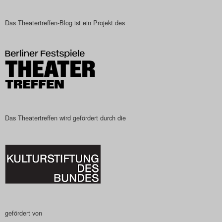
Das Theatertreffen-Blog
Das Theatertreffen-Blog ist ein Projekt des
2023
Das Theatertreffen-Blog
2024
Das Theatertreffen-Blog
2025
Das Theatertreffen wird gefördert durch die
Das Theatertreffen-Blog
Archiv
Impressum
Nutzungsbedingungen
gefördert von