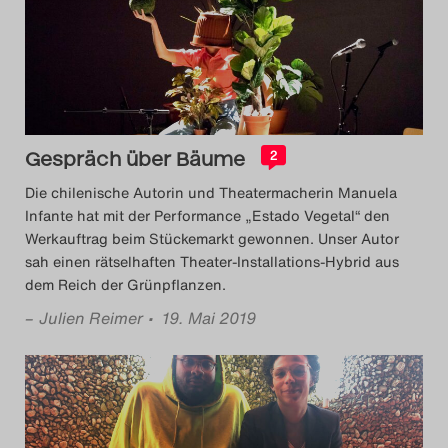
Das Theatertreffen-Blog
2018 Alumni
Das Theatertreffen-Blog
2019
Gespräch über Bäume
2
Die chilenische Autorin und Theatermacherin Manuela
Das Theatertreffen-Blog
Infante hat mit der Performance „Estado Vegetal“ den
Werkauftrag beim Stückemarkt gewonnen. Unser Autor
2020
sah einen rätselhaften Theater-Installations-Hybrid aus
dem Reich der Grünpflanzen.
Das Theatertreffen-Blog
–
Julien Reimer
• 19. Mai 2019
2021
Das Theatertreffen-Blog
2022