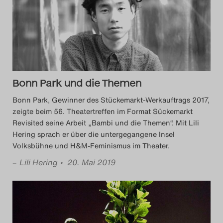
Das Theatertreffen-Blog
2014
Das Theatertreffen-Blog
2015
Bonn Park und die Themen
Bonn Park, Gewinner des Stückemarkt-Werkauftrags 2017,
Das Theatertreffen-Blog
zeigte beim 56. Theatertreffen im Format Sückemarkt
Revisited seine Arbeit „Bambi und die Themen“. Mit Lili
2016
Hering sprach er über die untergegangene Insel
Volksbühne und H&M-Feminismus im Theater.
Das Theatertreffen-Blog
–
Lili Hering
• 20. Mai 2019
2017
Das Theatertreffen-Blog
2018