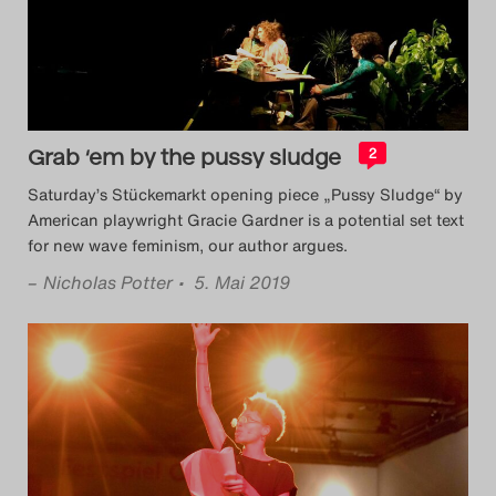
Grab ‘em by the pussy sludge
2
Saturday’s Stückemarkt opening piece „Pussy Sludge“ by
American playwright Gracie Gardner is a potential set text
for new wave feminism, our author argues.
–
Nicholas Potter
• 5. Mai 2019