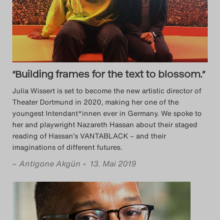
Das Theatertreffen-Blog
2023
Das Theatertreffen-Blog
2024
“Building frames for the text to blossom.”
Julia Wissert is set to become the new artistic director of
Das Theatertreffen-Blog
Theater Dortmund in 2020, making her one of the
youngest Intendant*innen ever in Germany. We spoke to
2025
her and playwright Nazareth Hassan about their staged
reading of Hassan’s VANTABLACK – and their
Das Theatertreffen-Blog
imaginations of different futures.
Archiv
–
Antigone Akgün
• 13. Mai 2019
Impressum
Nutzungsbedingungen