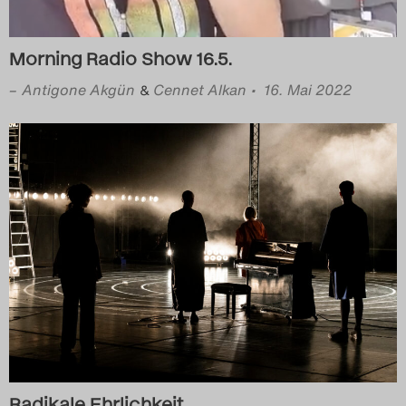
Morning Radio Show 16.5.
–
Antigone Akgün
Cennet Alkan
• 16. Mai 2022
&
Radikale Ehrlichkeit