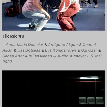
TikTok #2
–
Anna-Maria Domeier
Antigone Akgün
Cennet
&
&
Alkan
Ilias Botseas
Eva Königshofen
Ozi Ozar
&
&
&
&
Sanaa Attar
Ia Tanskanen
Judith Altmeyer
• 5. Mai
&
&
2022