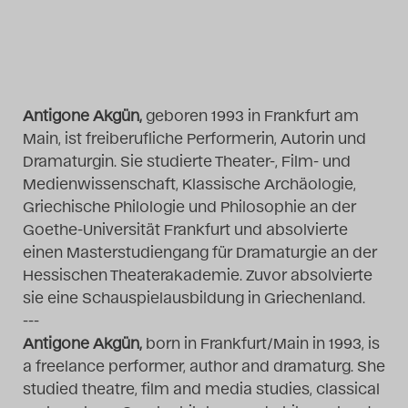
Das Theatertreffen-Blog
2014
Das Theatertreffen-Blog
Antigone Akgün,
geboren 1993 in Frankfurt am
Main, ist freiberufliche Performerin, Autorin und
2015
Dramaturgin. Sie studierte Theater-, Film- und
Medienwissenschaft, Klassische Archäologie,
Das Theatertreffen-Blog
Griechische Philologie und Philosophie an der
2016
Goethe-Universität Frankfurt und absolvierte
einen Masterstudiengang für Dramaturgie an der
Das Theatertreffen-Blog
Hessischen Theaterakademie. Zuvor absolvierte
sie eine Schauspielausbildung in Griechenland.
2017
---
Antigone Akgün,
born in Frankfurt/Main in 1993, is
Das Theatertreffen-Blog
a freelance performer, author and dramaturg. She
2018
studied theatre, film and media studies, classical