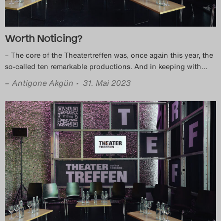
Das Theatertreffen-Blog
2023
Worth Noticing?
Das Theatertreffen-Blog
– The core of the Theatertreffen was, once again this year, the
so-called ten remarkable productions. And in keeping with
…
2024
–
Antigone Akgün
• 31. Mai 2023
Das Theatertreffen-Blog
2025
Das Theatertreffen-Blog
Archiv
Impressum
Nutzungsbedingungen