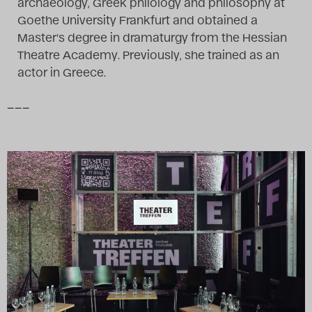
archaeology, Greek philology and philosophy at
Das Theatertreffen-Blog
Goethe University Frankfurt and obtained a
Master’s degree in dramaturgy from the Hessian
2018 Alumni
Theatre Academy. Previously, she trained as an
actor in Greece.
Das Theatertreffen-Blog
2019
–––
Das Theatertreffen-Blog
2020
Das Theatertreffen-Blog
2021
Das Theatertreffen-Blog
2022