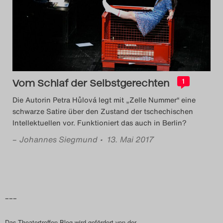
Das Theatertreffen-Blog
2014
Das Theatertreffen-Blog
2015
Vom Schlaf der Selbstgerechten
1
Die Autorin Petra Hůlová legt mit „Zelle Nummer“ eine
Das Theatertreffen-Blog
schwarze Satire über den Zustand der tschechischen
Intellektuellen vor. Funktioniert das auch in Berlin?
2016
–
Johannes Siegmund
• 13. Mai 2017
Das Theatertreffen-Blog
2017
Das Theatertreffen-Blog
–––
2018
Das Theatertreffen-Blog wird gefördert von der