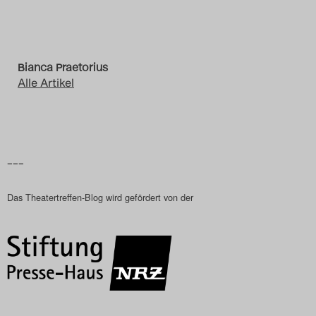
Das Theatertreffen-Blog
2023
Bianca Praetorius
Das Theatertreffen-Blog
Alle Artikel
2024
Das Theatertreffen-Blog
–––
2025
Das Theatertreffen-Blog wird gefördert von der
Das Theatertreffen-Blog
Archiv
Impressum
Nutzungsbedingungen