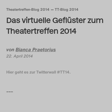
Das Theatertreffen-Blog
Theatertreffen-Blog 2014
TT-Blog 2014
2018 Alumni
Das virtuelle Geflüster zum
Theatertreffen 2014
Das Theatertreffen-Blog
2019
von
Bianca Praetorius
Das Theatertreffen-Blog
22. April 2014
2020
Hier geht es zur Twitterwall #TT14.
Das Theatertreffen-Blog
2021
–––
Das Theatertreffen-Blog
2022