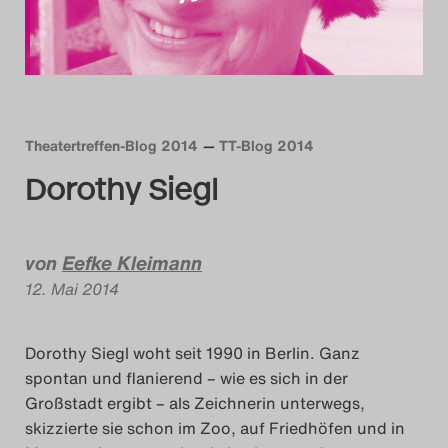
Das Theatertreffen-Blog
2014
Das Theatertreffen-Blog
Theatertreffen-Blog 2014
TT-Blog 2014
2015
Dorothy Siegl
Das Theatertreffen-Blog
2016
von
Eefke Kleimann
12. Mai 2014
Das Theatertreffen-Blog
2017
Dorothy Siegl woht seit 1990 in Berlin. Ganz
spontan und flanierend – wie es sich in der
Das Theatertreffen-Blog
Großstadt ergibt – als Zeichnerin unterwegs,
2018
skizzierte sie schon im Zoo, auf Friedhöfen und in