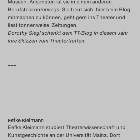
Museen. Ansonsten ist sie in einem anderen
Das Theatertreffen-Blog
Berufsfeld unterwegs. Sie freut sich, hier beim Blog
mitmachen zu können, geht gern ins Theater und
2018 Alumni
liest tonnenweise Zeitungen.
Dorothy Siegl schenkt dem TT-Blog in diesem Jahr
Das Theatertreffen-Blog
ihre
Skizzen
vom Theatertreffen.
2019
–––
Das Theatertreffen-Blog
2020
Das Theatertreffen-Blog
2021
Das Theatertreffen-Blog
Eefke Kleimann
Eefke Kleimann studiert Theaterwissenschaft und
2022
Kunstgeschichte an der Universität Mainz. Dort