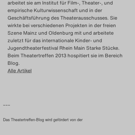
arbeitet sie am Institut für Film-, Theater-, und
Das Theatertreffen-Blog
empirische Kulturwissenschaft und in der
2023
Geschäftsführung des Theaterausschusses. Sie
wirkte bei verschiedenen Projekten in der freien
Szene Mainz und Oldenburg mit und arbeitete
Das Theatertreffen-Blog
zuletzt für das internationale Kinder- und
2024
Jugendtheaterfestival Rhein Main Starke Stücke.
Beim Theatertreffen 2013 hospitiert sie im Bereich
Das Theatertreffen-Blog
Blog.
Alle Artikel
2025
Das Theatertreffen-Blog
Archiv
–––
Impressum
Das Theatertreffen-Blog wird gefördert von der
Nutzungsbedingungen