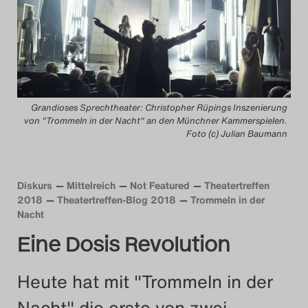
Das Theatertreffen-B
Das Theatertreffen-B
Das Theatertreffen-Blog
Grandioses Sprechtheater: Christopher Rüpings Inszenierung
Das Theatertreffen-B
von "Trommeln in der Nacht" an den Münchner Kammerspielen.
Foto (c) Julian Baumann
Das Theatertreffen-
Diskurs
Mittelreich
Not Featured
Theatertreffen
Das Theatertreffen-B
2018
Theatertreffen-Blog 2018
Trommeln in der
Nacht
Das Theatertreffen-
Eine Dosis Revolution
Das Theatertreffen-
Heute hat mit "Trommeln in der
Das Theatertreffen-
Nacht" die erste von zwei