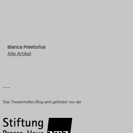
Das Theatertreffen-Blog
2023
Das Theatertreffen-Blog
2024
Bianca Praetorius
Alle Artikel
Das Theatertreffen-Blog
2025
Das Theatertreffen-Blog
–––
Archiv
Das Theatertreffen-Blog wird gefördert von der
Impressum
Nutzungsbedingungen