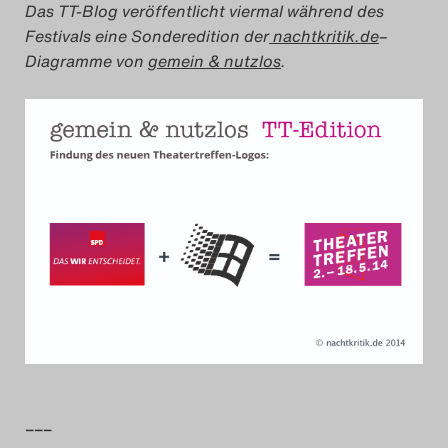
Das TT-Blog veröffentlicht viermal während des
Das Theatertreffen-Blog
Festivals eine Sonderedition der
nachtkritik.de
–
Diagramme von
gemein & nutzlos
.
2018 Alumni
Das Theatertreffen-Blog
2019
Das Theatertreffen-Blog
2020
Das Theatertreffen-Blog
2021
Das Theatertreffen-Blog
2022
–––