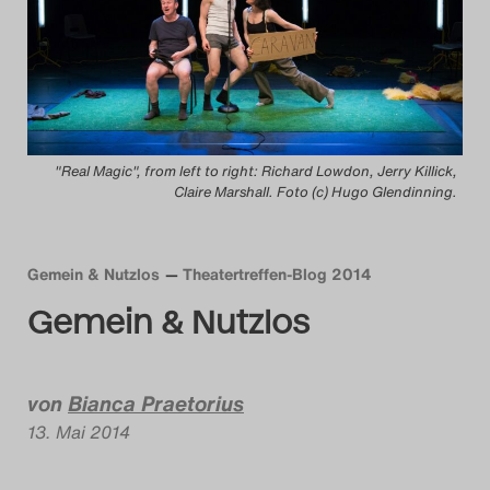
Das Theatertreffen-Blog
2014
Das Theatertreffen-Blog
"Real Magic", from left to right: Richard Lowdon, Jerry Killick,
2015
Claire Marshall. Foto (c) Hugo Glendinning.
Das Theatertreffen-Blog
2016
Gemein & Nutzlos
Theatertreffen-Blog 2014
Gemein & Nutzlos
Das Theatertreffen-Blog
2017
von
Bianca Praetorius
Das Theatertreffen-Blog
13. Mai 2014
2018