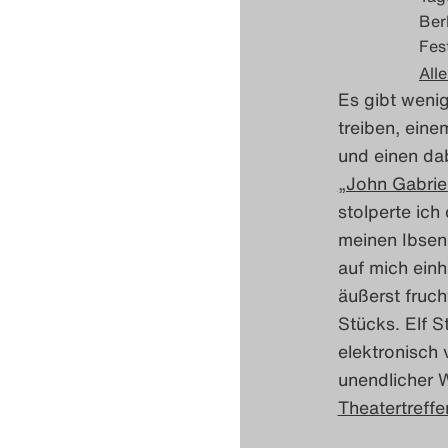
Ber
Fes
Alle
Es gibt weni
treiben, eine
und einen da
„John Gabrie
stolperte ich
meinen Ibsen
auf mich ein
äußerst fruc
Stücks. Elf S
elektronisch 
unendlicher 
Theatertreff