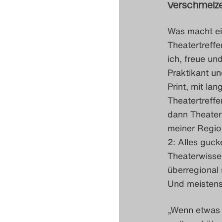
Verschmelze
Was macht ei
Theatertreffe
ich, freue u
Praktikant un
Print, mit la
Theatertreffe
dann Theaters
meiner Regio
2: Alles guck
Theaterwisse
überregional 
Und meistens
„Wenn etwas 