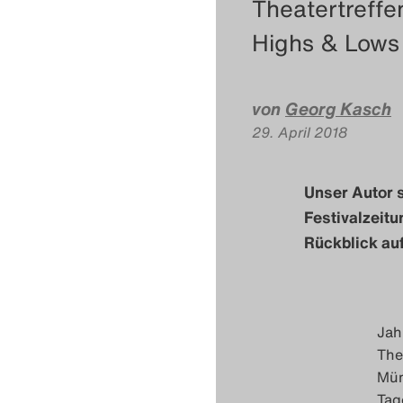
Theatertreffe
Highs & Lows 
von
Georg Kasch
29. April 2018
Unser Autor s
Festivalzeitu
Rückblick auf
Jah
The
Mün
Tag