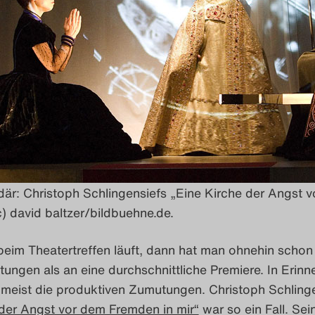
är: Christoph Schlingensiefs „Eine Kirche der Angst v
) david baltzer/bildbuehne.de.
eim Theatertreffen läuft, dann hat man ohnehin schon
ungen als an eine durchschnittliche Premiere. In Erinn
 meist die produktiven Zumutungen. Christoph Schling
 der Angst vor dem Fremden in mir“
war so ein Fall. Sei