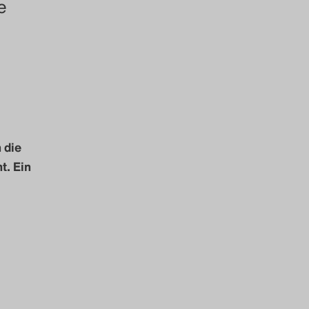
e
 die
t. Ein