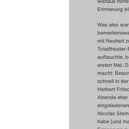
weitaus höher
Erinnerung b
Was also war
bemerkenswer
mit Neuheit z
Totaltheater
auftauchte, b
ersten Mal. D
macht: Besond
schnell in d
Herbert Frits
Abende eher 
eingeladenen
Nicolas Stem
habe (und ma