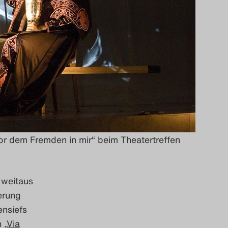
or dem Fremden in mir“ beim Theatertreffen
 weitaus
erung
ensiefs
n
„Via