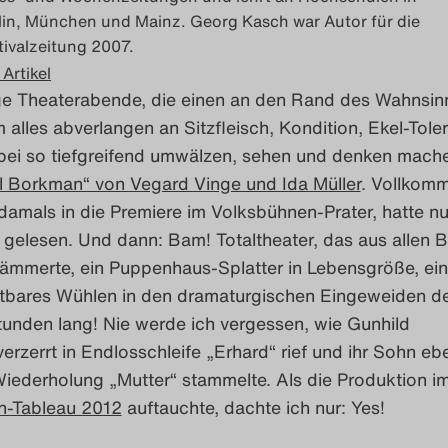
lin, München und Mainz. Georg Kasch war Autor für die
tivalzeitung 2007.
 Artikel
ge Theaterabende, die einen an den Rand des Wahnsin
m alles abverlangen an Sitzfleisch, Kondition, Ekel-Tole
bei so tiefgreifend umwälzen, sehen und denken mach
l Borkman“ von Vegard Vinge und Ida Müller
. Vollkomm
 damals in die Premiere im Volksbühnen-Prater, hatte nu
 gelesen. Und dann: Bam! Totaltheater, das aus allen 
hämmerte, ein Puppenhaus-Splatter in Lebensgröße, ein
htbares Wühlen in den dramaturgischen Eingeweiden d
tunden lang! Nie werde ich vergessen, wie Gunhild
verzerrt in Endlosschleife „Erhard“ rief und ihr Sohn ebe
Wiederholung „Mutter“ stammelte. Als die Produktion i
en-Tableau 2012
auftauchte, dachte ich nur: Yes!