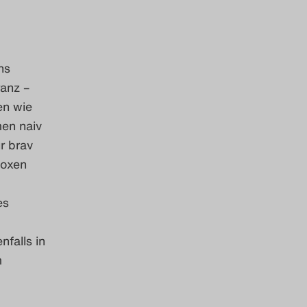
ns
ranz –
en wie
en naiv
r brav
Boxen
es
nfalls in
m