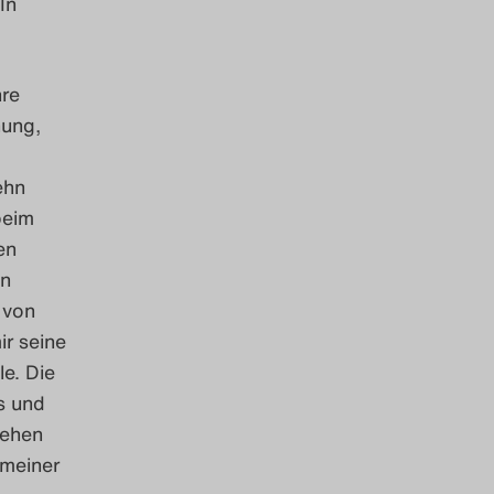
In
hre
hung,
ehn
beim
en
en
 von
ir seine
e. Die
s und
sehen
 meiner