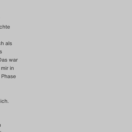
achte
h als
s
 Das war
mir in
. Phase
ich.
n