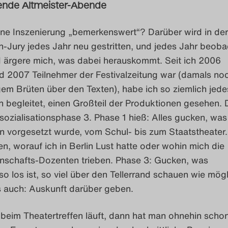
nde Altmeister-Abende
ne Inszenierung „bemerkenswert“? Darüber wird in der
n-Jury jedes Jahr neu gestritten, und jedes Jahr beob
nd ärgere mich, was dabei herauskommt. Seit ich 2006
d 2007 Teilnehmer der Festivalzeitung war (damals noc
ngem Brüten über den Texten), habe ich so ziemlich jede
n begleitet, einen Großteil der Produktionen gesehen.
ozialisationsphase 3. Phase 1 hieß: Alles gucken, was 
n vorgesetzt wurde, vom Schul- bis zum Staatstheater
en, worauf ich in Berlin Lust hatte oder wohin mich die
nschafts-Dozenten trieben. Phase 3: Gucken, was
so los ist, so viel über den Tellerrand schauen wie mögl
 auch: Auskunft darüber geben.
beim Theatertreffen läuft, dann hat man ohnehin scho