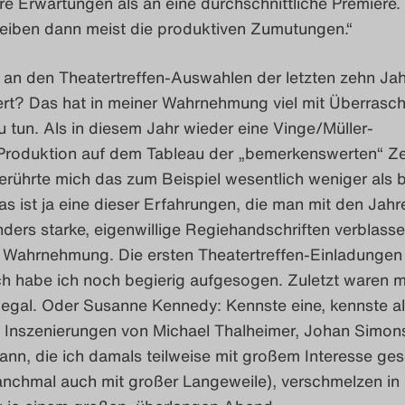
e Erwartungen als an eine durchschnittliche Premiere. 
leiben dann meist die produktiven Zumutungen.“
 an den Theatertreffen-Auswahlen der letzten zehn Ja
t? Das hat in meiner Wahrnehmung viel mit Überrasc
u tun. Als in diesem Jahr wieder eine Vinge/Müller-
-Produktion auf dem Tableau der „bemerkenswerten“ Z
erührte mich das zum Beispiel wesentlich weniger als 
as ist ja eine dieser Erfahrungen, die man mit den Jahr
ers starke, eigenwillige Regiehandschriften verblass
er Wahrnehmung. Die ersten Theatertreffen-Einladungen
ch habe ich noch begierig aufgesogen. Zuletzt waren m
egal. Oder Susanne Kennedy: Kennste eine, kennste all
 Inszenierungen von Michael Thalheimer, Johan Simon
ann, die ich damals teilweise mit großem Interesse ge
nchmal auch mit großer Langeweile), verschmelzen in