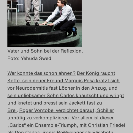
Das Theatertreffen-Blog
2014
Das Theatertreffen-Blog
2015
Vater und Sohn bei der Reflexion.
Foto: Yehuda Swed
Das Theatertreffen-Blog
Wer konnte das schon ahnen?
Der König raucht
2016
Kette, sein neuer Freund Marquis Posa kratzt sich
vor Neurodermitis fast Löcher in den Anzug, und
Das Theatertreffen-Blog
sein unliebsamer Sohn Carlos knautscht und wringt
2017
und knetet und presst sein Jackett fast zu
Brei
.
Roger Vontobel verzichtet darauf, Schiller
Das Theatertreffen-Blog
unnötig zu verkomplizieren
.
Vor allem ist dieser
„Carlos“ ein Ensemble-Triumph, mit Christian Friedel
2018
als Don Carlos, Sonja Beißwenger als Elisabeth,