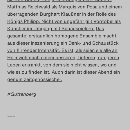
Matthias Reichwald als Marquis von Posa und einem
Das Theatertreffen-Blog
überragenden Burghart Klaußner in der Rolle des
2018 Alumni
Königs Philipp. Nicht von ungefähr gilt Vontobel als
Künstler im Umgang mit Schauspielern.
Das
Das Theatertreffen-Blog
gesamte, erstaunlich homogene Ensemble macht
aus dieser Inszenierung ein Denk- und Schaustück
2019
von flirrender Intensität. Es ist, als seien sie alle an
Heimweh nach einem besseren, tieferen, ruhigeren
Das Theatertreffen-Blog
Leben erkrankt, von dem sie nicht wissen, wo und
2020
wie es zu finden ist. Auch darin ist dieser Abend ein
genuin zeitgenössischer.
Das Theatertreffen-Blog
Guttenberg
2021
Das Theatertreffen-Blog
–––
2022