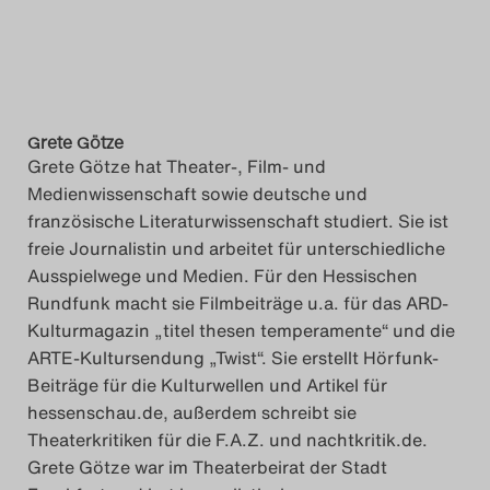
Das Theatertreffen-Blog
2023
Das Theatertreffen-Blog
Grete Götze
2024
Grete Götze hat Theater-, Film- und
Medienwissenschaft sowie deutsche und
Das Theatertreffen-Blog
französische Literaturwissenschaft studiert. Sie ist
freie Journalistin und arbeitet für unterschiedliche
2025
Ausspielwege und Medien. Für den Hessischen
Rundfunk macht sie Filmbeiträge u.a. für das ARD-
Das Theatertreffen-Blog
Kulturmagazin „titel thesen temperamente“ und die
Archiv
ARTE-Kultursendung „Twist“. Sie erstellt Hörfunk-
Beiträge für die Kulturwellen und Artikel für
Impressum
hessenschau.de, außerdem schreibt sie
Theaterkritiken für die F.A.Z. und nachtkritik.de.
Nutzungsbedingungen
Grete Götze war im Theaterbeirat der Stadt