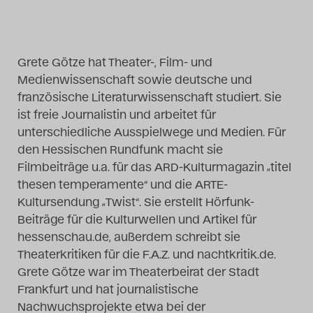
Das Theatertreffen-Blog
2014
Grete Götze hat Theater-, Film- und
Medienwissenschaft sowie deutsche und
Das Theatertreffen-Blog
französische Literaturwissenschaft studiert. Sie
2015
ist freie Journalistin und arbeitet für
unterschiedliche Ausspielwege und Medien. Für
Das Theatertreffen-Blog
den Hessischen Rundfunk macht sie
Filmbeiträge u.a. für das ARD-Kulturmagazin „titel
2016
thesen temperamente“ und die ARTE-
Kultursendung „Twist“. Sie erstellt Hörfunk-
Das Theatertreffen-Blog
Beiträge für die Kulturwellen und Artikel für
2017
hessenschau.de, außerdem schreibt sie
Theaterkritiken für die F.A.Z. und nachtkritik.de.
Das Theatertreffen-Blog
Grete Götze war im Theaterbeirat der Stadt
Frankfurt und hat journalistische
2018
Nachwuchsprojekte etwa bei der