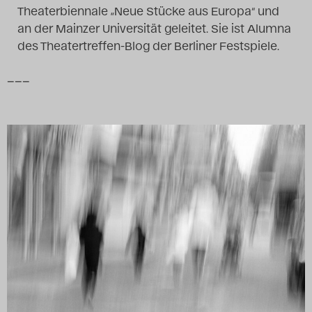
Theaterbiennale „Neue Stücke aus Europa“ und
Das Theatertreffen-Blog
an der Mainzer Universität geleitet. Sie ist Alumna
2018 Alumni
des Theatertreffen-Blog der Berliner Festspiele.
–––
Das Theatertreffen-Blog
2019
Das Theatertreffen-Blog
2020
Das Theatertreffen-Blog
2021
Das Theatertreffen-Blog
2022