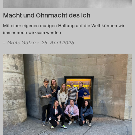
Das Theatertreffen-Blog
Macht und Ohnmacht des Ich
2023
Mit einer eigenen mutigen Haltung auf die Welt können wir
immer noch wirksam werden
Das Theatertreffen-Blog
–
Grete Götze
• 26. April 2025
2024
Das Theatertreffen-Blog
2025
Das Theatertreffen-Blog
Archiv
Impressum
Nutzungsbedingungen