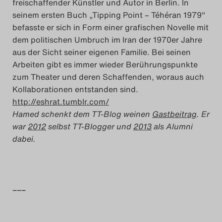
freischaffender Künstler und Autor in Berlin. In
Das Theatertreffen-Blog
seinem ersten Buch „Tipping Point – Téhéran 1979″
befasste er sich in Form einer grafischen Novelle mit
2018 Alumni
dem politischen Umbruch im Iran der 1970er Jahre
aus der Sicht seiner eigenen Familie. Bei seinen
Das Theatertreffen-Blog
Arbeiten gibt es immer wieder Berührungspunkte
2019
zum Theater und deren Schaffenden, woraus auch
Kollaborationen entstanden sind.
http://eshrat.tumblr.com/
Das Theatertreffen-Blog
Hamed schenkt dem TT-Blog weinen
Gastbeitrag
. Er
2020
war
2012
selbst TT-Blogger und
2013
als Alumni
dabei.
Das Theatertreffen-Blog
2021
–––
Das Theatertreffen-Blog
2022