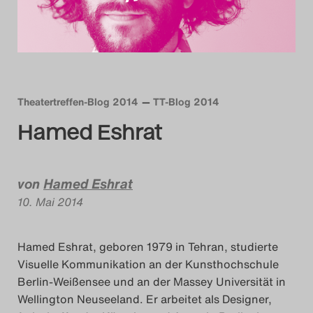
Das Theatertreffen-Blog
2014
Das Theatertreffen-Blog
Theatertreffen-Blog 2014
TT-Blog 2014
2015
Hamed Eshrat
Das Theatertreffen-Blog
2016
von
Hamed Eshrat
10. Mai 2014
Das Theatertreffen-Blog
2017
Hamed Eshrat, geboren 1979 in Tehran, studierte
Visuelle Kommunikation an der Kunsthochschule
Das Theatertreffen-Blog
Berlin-Weißensee und an der Massey Universität in
2018
Wellington Neuseeland. Er arbeitet als Designer,