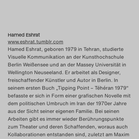
Das Theatertreffen-Blog
2023
Das Theatertreffen-Blog
Hamed Eshrat
www.eshrat.tumblr.com
2024
Hamed Eshrat, geboren 1979 in Tehran, studierte
Visuelle Kommunikation an der Kunsthochschule
Das Theatertreffen-Blog
Berlin Weißensee und an der Massey Universität in
Wellington Neuseeland. Er arbeitet als Designer,
2025
freischaffender Künstler und Autor in Berlin. In
seinem ersten Buch „Tipping Point – Téhéran 1979"
Das Theatertreffen-Blog
befasste er sich in Form einer grafischen Novelle mit
Archiv
dem politischen Umbruch im Iran der 1970er Jahre
aus der Sicht seiner eigenen Familie. Bei seinen
Impressum
Arbeiten gibt es immer wieder Berührungspunkte
zum Theater und deren Schaffenden, woraus auch
Nutzungsbedingungen
Kollaborationen entstanden sind, zuletzt am Maxim