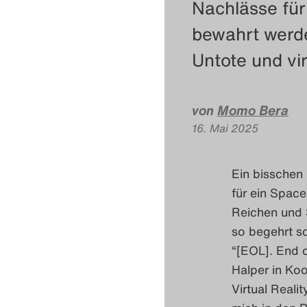
Nachlässe für
bewahrt werde
Untote und vi
von
Momo Bera
16. Mai 2025
​​Ein bissche
für ein Space
Reichen und 
so begehrt s
“[EOL]. End 
Halper in Koo
Virtual Reali