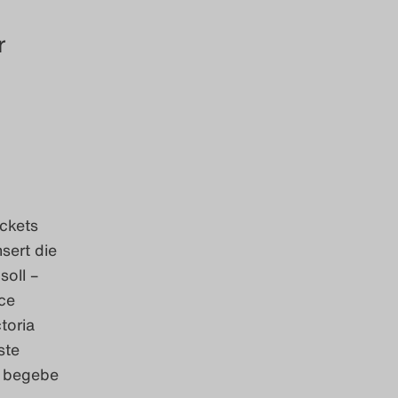
r
ickets
sert die
oll –
ce
toria
ste
h begebe