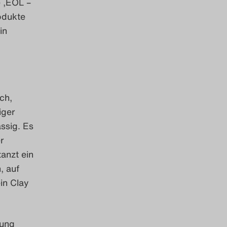
 ‚EOL –
rodukte
in
ch,
iger
ssig. Es
r
anzt ein
, auf
in Clay
lung