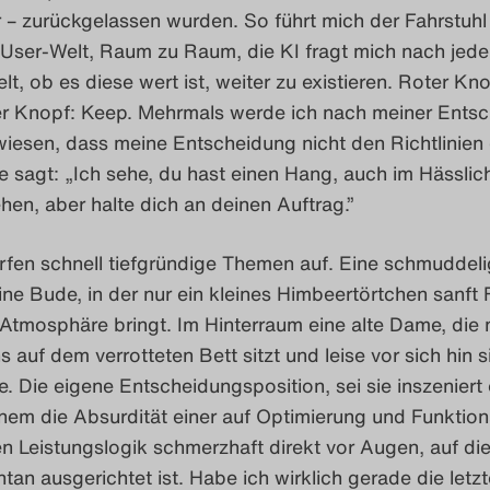
 – zurückgelassen wurden. So führt mich der Fahrstuhl
 User-Welt, Raum zu Raum, die KI fragt mich nach jede
t, ob es diese wert ist, weiter zu existieren. Roter Kno
er Knopf: Keep. Mehrmals werde ich nach meiner Ents
iesen, dass meine Entscheidung nicht den Richtlinien 
ie sagt: „Ich sehe, du hast einen Hang, auch im Hässli
en, aber halte dich an deinen Auftrag.”
rfen schnell tiefgründige Themen auf. Eine schmuddeli
eine Bude, in der nur ein kleines Himbeertörtchen sanft 
Atmosphäre bringt. Im Hinterraum eine alte Dame, die
 auf dem verrotteten Bett sitzt und leise vor sich hin s
e. Die eigene Entscheidungsposition, sei sie inszeniert
einem die Absurdität einer auf Optimierung und Funktiona
n Leistungslogik schmerzhaft direkt vor Augen, auf di
n ausgerichtet ist. Habe ich wirklich gerade die letzt