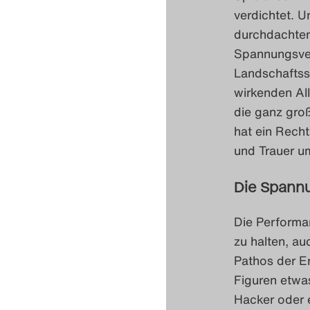
verdichtet. U
durchdachten
Spannungsver
Landschaftssz
wirkenden Al
die ganz groß
hat ein Recht
und Trauer u
Die Spannu
Die Performa
zu halten, a
Pathos der Er
Figuren etwas
Hacker oder 