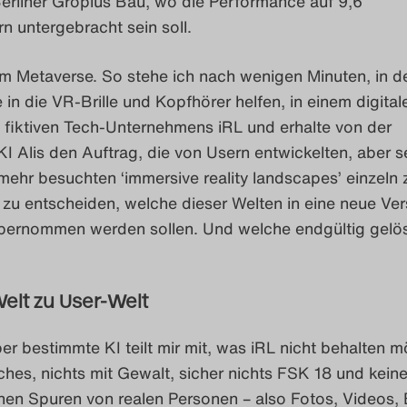
erliner Gropius Bau, wo die Performance auf 9,6
 untergebracht sein soll.
m Metaverse. So stehe ich nach wenigen Minuten, in de
 in die VR-Brille und Kopfhörer helfen, in einem digital
 fiktiven Tech-Unternehmens iRL und erhalte von der
KI Alis den Auftrag, die von Usern entwickelten, aber se
mehr besuchten ‘immersive reality landscapes’ einzeln 
zu entscheiden, welche dieser Welten in eine neue Ver
übernommen werden sollen. Und welche endgültig gelö
elt zu User-Welt
ber bestimmte KI teilt mir mit, was iRL nicht behalten m
ches, nichts mit Gewalt, sicher nichts FSK 18 und kein
nen Spuren von realen Personen – also Fotos, Videos, 