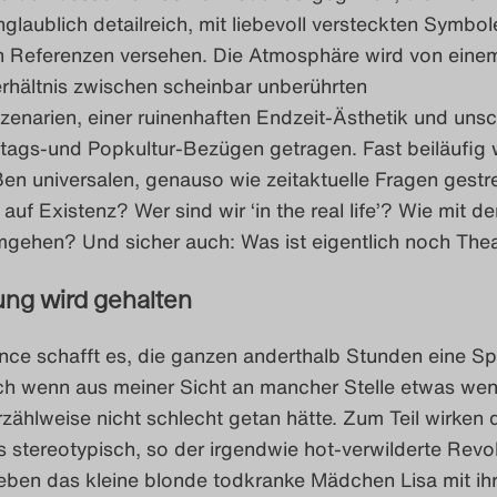
nglaublich detailreich, mit liebevoll versteckten Symbo
 Referenzen versehen. Die Atmosphäre wird von eine
hältnis zwischen scheinbar unberührten
enarien, einer ruinenhaften Endzeit-Ästhetik und unsc
ltags-und Popkultur-Bezügen getragen. Fast beiläufig
en universalen, genauso wie zeitaktuelle Fragen gestre
 auf Existenz? Wer sind wir ‘in the real life’? Wie mit 
mgehen? Und sicher auch: Was ist eigentlich noch The
ng wird gehalten
nce schafft es, die ganzen anderthalb Stunden eine S
uch wenn aus meiner Sicht an mancher Stelle etwas wen
zählweise nicht schlecht getan hätte. Zum Teil wirken 
 stereotypisch, so der irgendwie hot-verwilderte Revo
eben das kleine blonde todkranke Mädchen Lisa mit ih