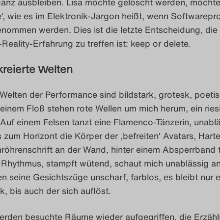
anz ausbleiben. Lisa möchte gelöscht werden, möchte
fe‘, wie es im Elektronik-Jargon heißt, wenn Softwarep
nommen werden. Dies ist die letzte Entscheidung, die 
-Reality-Erfahrung zu treffen ist: keep or delete.
kreierte Welten
 Welten der Performance sind bildstark, grotesk, poetis
einem Floß stehen rote Wellen um mich herum, ein ries
 Auf einem Felsen tanzt eine Flamenco-Tänzerin, unablä
zum Horizont die Körper der ‚befreiten‘ Avatars, Harte
röhrenschrift an der Wand, hinter einem Absperrband t
 Rhythmus, stampft wütend, schaut mich unablässig an
n seine Gesichtszüge unscharf, farblos, es bleibt nur e
, bis auch der sich auflöst.
werden besuchte Räume wieder aufgegriffen, die Erzäh