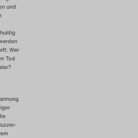
len und
m
huldig
 werden
ift: Wer
dem Tod
ater?
pannung
iger
die
luzzer-
rem