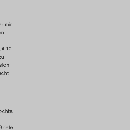
r mir
en
it 10
zu
sion,
scht
öchte.
e
Briefe