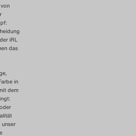
 von
r
pf:
cheidung
der iRL
chen das
ge,
Farbe in
 mit dem
ingt:
 oder
lität
e unser
e