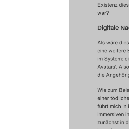
Existenz die
war?
Digitale N
Als wäre dies
eine weitere 
im System: ei
Avatars‘. Als
die Angehöri
Wie zum Beis
einer tödlich
führt mich in
immersiven in
zunächst in d