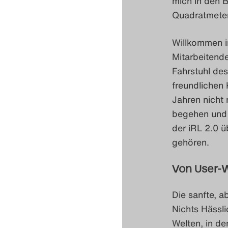
mich in den B
Quadratmetern
Willkommen i
Mitarbeitende
Fahrstuhl des
freundlichen 
Jahren nicht 
begehen und 
der iRL 2.0 
gehören.
Von User-W
Die sanfte, a
Nichts Hässli
Welten, in de