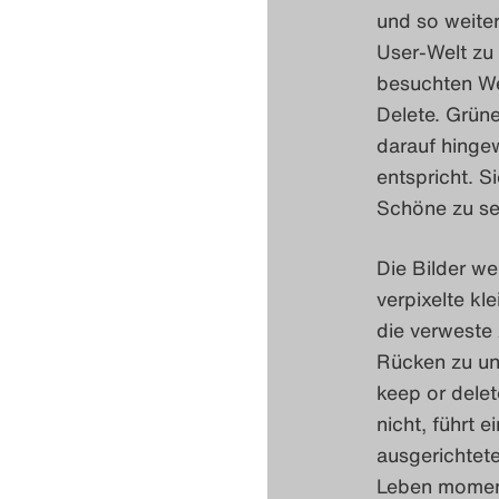
und so weiter
User-Welt zu
besuchten Wel
Delete. Grün
darauf hingew
entspricht. S
Schöne zu seh
Die Bilder we
verpixelte kl
die verweste 
Rücken zu uns
keep or delet
nicht, führt 
ausgerichtete
Leben momenta