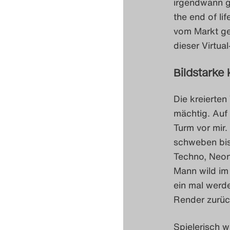
irgendwann g
the end of li
vom Markt ge
dieser Virtual
Bildstarke 
Die kreierten
mächtig. Auf 
Turm vor mir.
schweben bis 
Techno, Neon
Mann wild im
ein mal werde
Render zurück
Spielerisch 