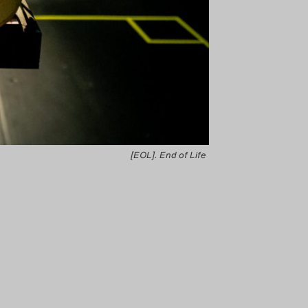
[EOL]. End of Life
-