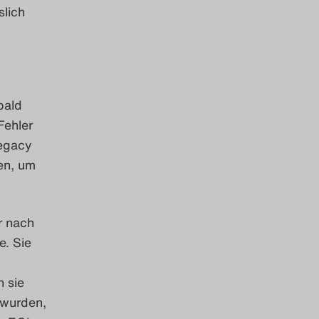
lich
bald
Fehler
legacy
den, um
r nach
e. Sie
n sie
 wurden,