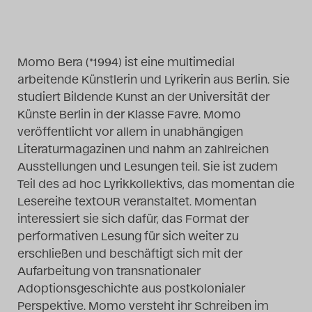
Das Theatertreffen-Blog
2014
Momo Bera (*1994) ist eine multimedial
arbeitende Künstlerin und Lyrikerin aus Berlin. Sie
Das Theatertreffen-Blog
studiert Bildende Kunst an der Universität der
2015
Künste Berlin in der Klasse Favre. Momo
veröffentlicht vor allem in unabhängigen
Das Theatertreffen-Blog
Literaturmagazinen und nahm an zahlreichen
Ausstellungen und Lesungen teil. Sie ist zudem
2016
Teil des ad hoc Lyrikkollektivs, das momentan die
Lesereihe textOUR veranstaltet. Momentan
Das Theatertreffen-Blog
interessiert sie sich dafür, das Format der
2017
performativen Lesung für sich weiter zu
erschließen und beschäftigt sich mit der
Das Theatertreffen-Blog
Aufarbeitung von transnationaler
Adoptionsgeschichte aus postkolonialer
2018
Perspektive. Momo versteht ihr Schreiben im