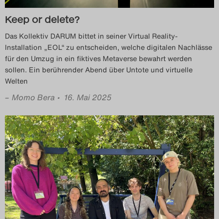
Das Theatertreffen-Blog
Keep or delete?
2023
Das Kollektiv DARUM bittet in seiner Virtual Reality-
Installation „EOL“ zu entscheiden, welche digitalen Nachlässe
Das Theatertreffen-Blog
für den Umzug in ein fiktives Metaverse bewahrt werden
sollen. Ein berührender Abend über Untote und virtuelle
2024
Welten
Das Theatertreffen-Blog
–
Momo Bera
• 16. Mai 2025
2025
Das Theatertreffen-Blog
Archiv
Impressum
Nutzungsbedingungen