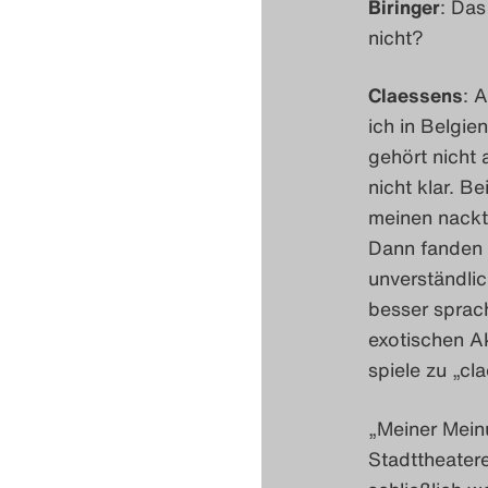
Biringer
: Das
nicht?
Claessens
: 
ich in Belgie
gehört nicht
nicht klar. Be
meinen nackte
Dann fanden 
unverständlic
besser sprach
exotischen A
spiele zu „cl
„Meiner Meinu
Stadttheater