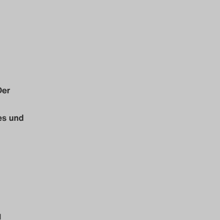
Der
es und
d