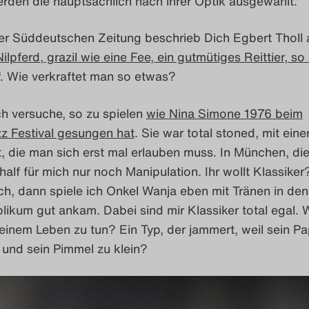
erden die hauptsächlich nach ihrer Optik ausgewählt.“
der Süddeutschen Zeitung beschrieb Dich Egbert Tholl 
lpferd, grazil wie eine Fee, ein gutmütiges Reittier, so 
. Wie verkraftet man so etwas?
Ich versuche, so zu spielen
wie Nina Simone 1976 beim
z Festival gesungen hat
. Sie war total stoned, mit eine
t, die man sich erst mal erlauben muss. In München, di
half für mich nur noch Manipulation. Ihr wollt Klassike
ich, dann spiele ich Onkel Wanja eben mit Tränen in de
ikum gut ankam. Dabei sind mir Klassiker total egal. 
inem Leben zu tun? Ein Typ, der jammert, weil sein Pa
 und sein Pimmel zu klein?