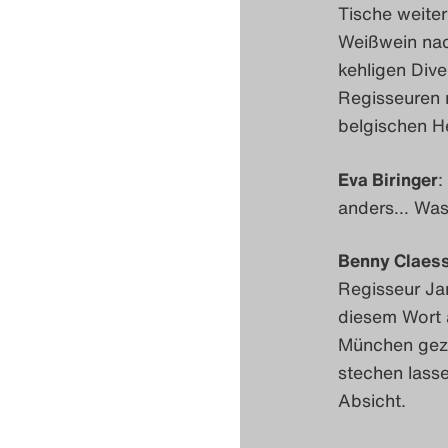
Tische weiter
Weißwein nac
kehligen Dive
Regisseuren m
belgischen H
Eva Biringer
:
anders… Was 
Benny Claes
Regisseur Jan
diesem Wort 
München gezo
stechen lasse
Absicht.