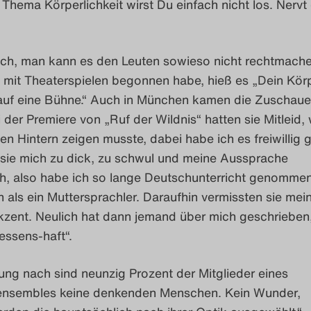
 Thema Körperlichkeit wirst Du einfach nicht los. Nervt
Ach, man kann es den Leuten sowieso nicht rechtmache
n mit Theaterspielen begonnen habe, hieß es „Dein Kör
 auf eine Bühne.“ Auch in München kamen die Zuschauer
i der Premiere von „Ruf der Wildnis“ hatten sie Mitleid, 
n Hintern zeigen musste, dabei habe ich es freiwillig 
sie mich zu dick, zu schwul und meine Aussprache
h, also habe ich so lange Deutschunterricht genommen,
 als ein Muttersprachler. Daraufhin vermissten sie mei
kzent. Neulich hat dann jemand über mich geschrieben,
aessens-haft“.
ng nach sind neunzig Prozent der Mitglieder eines
ensembles keine denkenden Menschen. Kein Wunder,