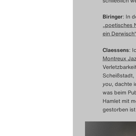
schließlich w
Biringer
: In 
„poetisches Ni
ein Derwisch“
Claessens
: 
Montreux Jaz
Verletzbarkei
Scheißstadt, 
you
, dachte 
was beim Publ
Hamlet mit me
gestorben ist