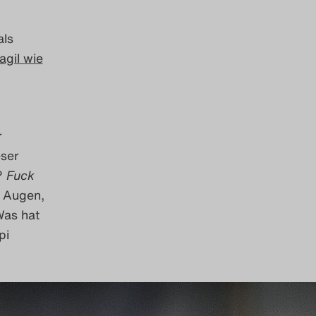
als
agil wie
r
eser
r?
Fuck
n Augen,
Was hat
pi