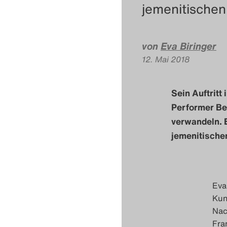
jemenitischen 
von
Eva Biringer
12. Mai 2018
Sein Auftritt
Performer Be
verwandeln. 
jemenitischen
Eva
Kun
Nac
Fra