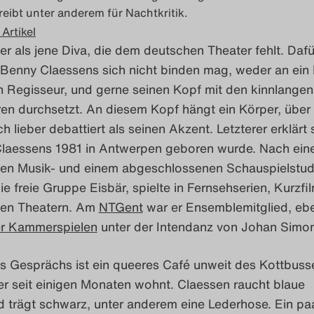
reibt unter anderem für Nachtkritik.
 Artikel
er als jene Diva, die dem deutschen Theater fehlt. Dafü
s Benny Claessens sich nicht binden mag, weder an ein
n Regisseur, und gerne seinen Kopf mit den kinnlangen
en durchsetzt. An diesem Kopf hängt ein Körper, über
h lieber debattiert als seinen Akzent. Letzterer erklärt 
Claessens 1981 in Antwerpen geboren wurde. Nach ei
n Musik- und einem abgeschlossenen Schauspielstu
ie freie Gruppe Eisbär, spielte in Fernsehserien, Kurzfi
sen Theatern. Am
NTGent
war er Ensemblemitglied, eb
r Kammerspielen
unter der Intendanz von Johan Simon
s Gesprächs ist ein queeres Café unweit des Kottbuss
 er seit einigen Monaten wohnt. Claessen raucht blaue
d trägt schwarz, unter anderem eine Lederhose. Ein pa