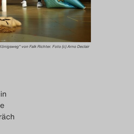
 Königsweg" von Falk Richter. Foto (c) Arno Declair
in
ie
räch