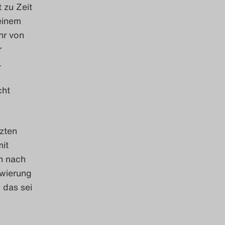
 zu Zeit
einem
hr von
r
n.
cht
tzten
it
h nach
owierung
 das sei