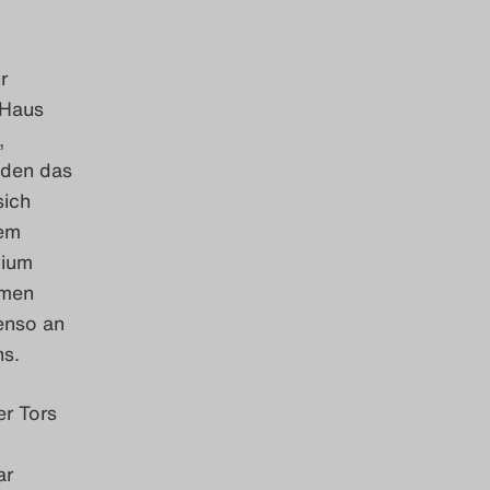
r
 Haus
,
 den das
sich
nem
dium
lmen
enso an
s.
er Tors
ar