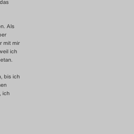
 das
n. Als
per
 mit mir
weil ich
getan.
 bis ich
nen
 ich