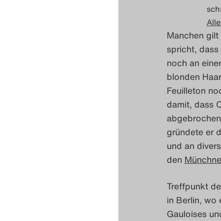
sch
Alle
Manchen gilt 
spricht, das
noch an eine
blonden Haar
Feuilleton noc
damit, dass 
abgebrochene
gründete er d
und an diver
den
Münchne
Treffpunkt de
in Berlin, wo
Gauloises un