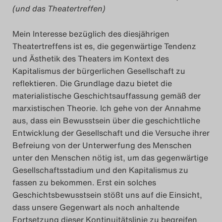
(und das Theatertreffen)
Das Theatertreffen-Blog
2018 Alumni
Mein Interesse bezüglich des diesjährigen
Theatertreffens ist es, die gegenwärtige Tendenz
und Ästhetik des Theaters im Kontext des
Das Theatertreffen-Blog
Kapitalismus der bürgerlichen Gesellschaft zu
2019
reflektieren. Die Grundlage dazu bietet die
materialistische Geschichtsauffassung gemäß der
Das Theatertreffen-Blog
marxistischen Theorie. Ich gehe von der Annahme
2020
aus, dass ein Bewusstsein über die geschichtliche
Entwicklung der Gesellschaft und die Versuche ihrer
Befreiung von der Unterwerfung des Menschen
Das Theatertreffen-Blog
unter den Menschen nötig ist, um das gegenwärtige
2021
Gesellschaftsstadium und den Kapitalismus zu
fassen zu bekommen. Erst ein solches
Das Theatertreffen-Blog
Geschichtsbewusstsein stößt uns auf die Einsicht,
dass unsere Gegenwart als noch anhaltende
2022
Fortsetzung dieser Kontinuitätslinie zu begreifen