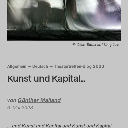
Das Theatertreffen-Blog
2014
Das Theatertreffen-Blog
© Okan Tabak auf Unsplash
2015
Das Theatertreffen-Blog
Allgemein
Deutsch
Theatertreffen-Blog 2023
2016
Kunst und Kapital…
Das Theatertreffen-Blog
2017
von
Günther Mailand
6. Mai 2023
Das Theatertreffen-Blog
2018
… und Kunst und Kapital und Kunst und Kapital