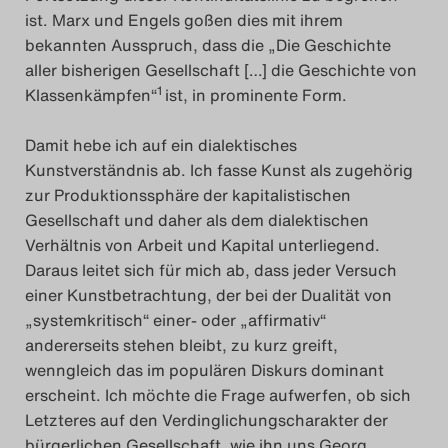
ist. Marx und Engels goßen dies mit ihrem
Das Theatertreffen-Blog
bekannten Ausspruch, dass die „Die Geschichte
2023
aller bisherigen Gesellschaft […] die Geschichte von
1
Klassenkämpfen“
ist, in prominente Form.
Das Theatertreffen-Blog
Damit hebe ich auf ein dialektisches
2024
Kunstverständnis ab. Ich fasse Kunst als zugehörig
zur Produktionssphäre der kapitalistischen
Das Theatertreffen-Blog
Gesellschaft und daher als dem dialektischen
2025
Verhältnis von Arbeit und Kapital unterliegend.
Daraus leitet sich für mich ab, dass jeder Versuch
Das Theatertreffen-Blog
einer Kunstbetrachtung, der bei der Dualität von
„systemkritisch“ einer- oder „affirmativ“
Archiv
andererseits stehen bleibt, zu kurz greift,
wenngleich das im populären Diskurs dominant
Impressum
erscheint. Ich möchte die Frage aufwerfen, ob sich
Letzteres auf den Verdinglichungscharakter der
Nutzungsbedingungen
bürgerlichen Gesellschaft, wie ihn uns Georg