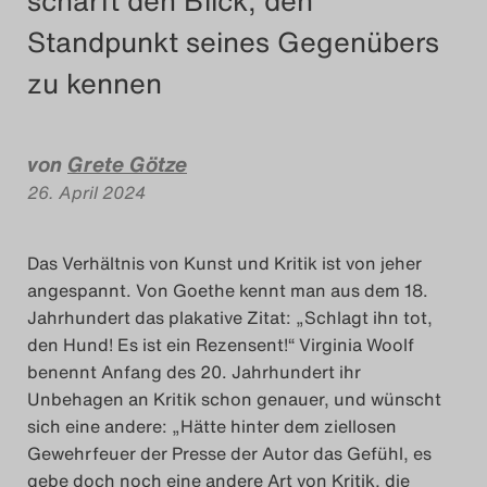
schärft den Blick, den
Das Theatertreffen-Blog
Standpunkt seines Gegenübers
2018 Alumni
zu kennen
Das Theatertreffen-Blog
von
Grete Götze
2019
26. April 2024
Das Theatertreffen-Blog
Das Verhältnis von Kunst und Kritik ist von jeher
2020
angespannt. Von Goethe kennt man aus dem 18.
Jahrhundert das plakative Zitat: „Schlagt ihn tot,
Das Theatertreffen-Blog
den Hund! Es ist ein Rezensent!“ Virginia Woolf
2021
benennt Anfang des 20. Jahrhundert ihr
Unbehagen an Kritik schon genauer, und wünscht
Das Theatertreffen-Blog
sich eine andere: „Hätte hinter dem ziellosen
Gewehrfeuer der Presse der Autor das Gefühl, es
2022
gebe doch noch eine andere Art von Kritik, die