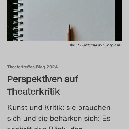
Das Theatertreffen-Blog
2014
Das Theatertreffen-Blog
©Kelly Sikkema auf Unsplash
2015
Das Theatertreffen-Blog
Theatertreffen-Blog 2024
2016
Perspektiven auf
Das Theatertreffen-Blog
Theaterkritik
2017
Kunst und Kritik: sie brauchen
Das Theatertreffen-Blog
sich und sie beharken sich: Es
2018