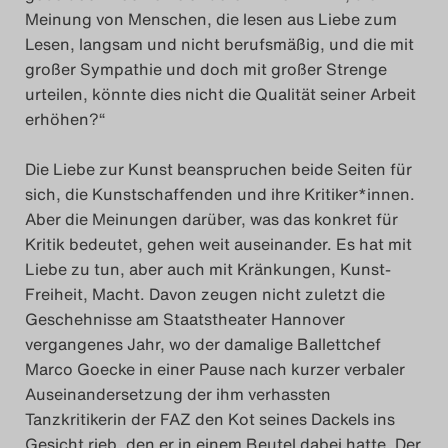
Meinung von Menschen, die lesen aus Liebe zum
Das Theatertreffen-Blog
Lesen, langsam und nicht berufsmäßig, und die mit
2023
großer Sympathie und doch mit großer Strenge
urteilen, könnte dies nicht die Qualität seiner Arbeit
Das Theatertreffen-Blog
erhöhen?“
2024
Die Liebe zur Kunst beanspruchen beide Seiten für
sich, die Kunstschaffenden und ihre Kritiker*innen.
Das Theatertreffen-Blog
Aber die Meinungen darüber, was das konkret für
2025
Kritik bedeutet, gehen weit auseinander. Es hat mit
Liebe zu tun, aber auch mit Kränkungen, Kunst-
Das Theatertreffen-Blog
Freiheit, Macht. Davon zeugen nicht zuletzt die
Geschehnisse am Staatstheater Hannover
Archiv
vergangenes Jahr, wo der damalige Ballettchef
Marco Goecke in einer Pause nach kurzer verbaler
Impressum
Auseinandersetzung der ihm verhassten
Tanzkritikerin der FAZ den Kot seines Dackels ins
Nutzungsbedingungen
Gesicht rieb, den er in einem Beutel dabei hatte. Der