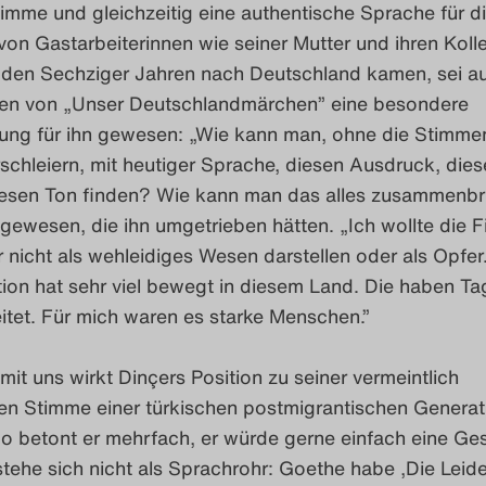
imme und gleichzeitig eine authentische Sprache für d
on Gastarbeiterinnen wie seiner Mutter und ihren Koll
in den Sechziger Jahren nach Deutschland kamen, sei a
en von „Unser Deutschlandmärchen” eine besondere
ung für ihn gewesen: „Wie kann man, ohne die Stimmen
schleiern, mit heutiger Sprache, diesen Ausdruck, dies
esen Ton finden? Wie kann man das alles zusammenbr
gewesen, die ihn umgetrieben hätten. „Ich wollte die F
 nicht als wehleidiges Wesen darstellen oder als Opfer
ion hat sehr viel bewegt in diesem Land. Die haben Ta
itet. Für mich waren es starke Menschen.”
it uns wirkt Dinçers Position zu seiner vermeintlich
ven Stimme einer türkischen postmigrantischen Generat
So betont er mehrfach, er würde gerne einfach eine Ge
stehe sich nicht als Sprachrohr: Goethe habe ,Die Leid