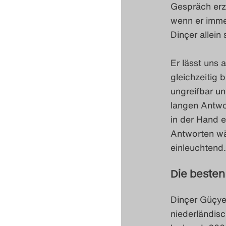
Gespräch erz
wenn er imme
Dinçer allei
Er lässt uns 
gleichzeitig 
ungreifbar un
langen Antwo
in der Hand e
Antworten wä
einleuchtend.
Die besten
Dinçer Güçyet
niederländisc