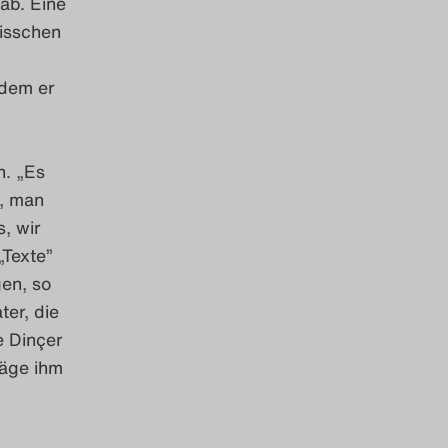
ab. Eine
bisschen
 dem er
n. „Es
t, man
, wir
„Texte”
gen, so
er, die
e Dinçer
läge ihm