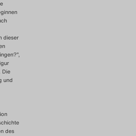
ie
eginnen
uch
 dieser
en
ingen?”,
igur
. Die
g und
ion
schichte
en des