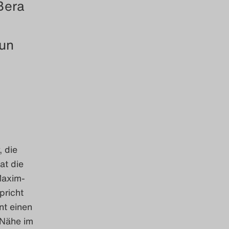
Bera
tun
 die
at die
Maxim-
pricht
nt einen
 Nähe im