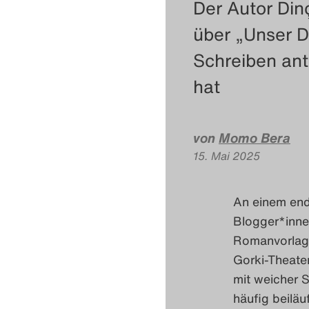
Der Autor Di
über „Unser 
Schreiben ant
hat
von
Momo Bera
15. Mai 2025
An einem end
Blogger*innen
Romanvorlage
Gorki-Theater
mit weicher 
häufig beiläu