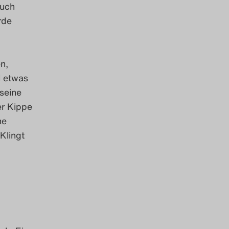
auch
rde
n,
l etwas
 seine
er Kippe
ne
Klingt