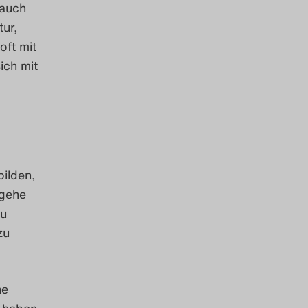
 auch
ur,
oft mit
ich mit
ilden,
 gehe
zu
zu
ne
e haben