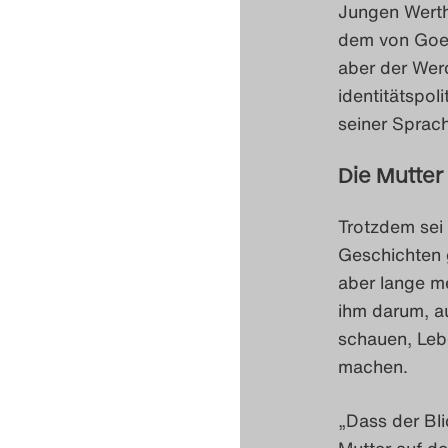
Jungen Werth
dem von Goet
aber der Werd
identitätspol
seiner Sprach
Die Mutter
Trotzdem sei
Geschichten 
aber lange me
ihm darum, au
schauen, Leb
machen.
„Dass der Bli
Mutter auf d