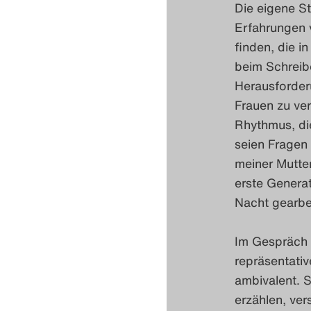
Die eigene St
Erfahrungen v
finden, die 
beim Schreib
Herausforder
Frauen zu ver
Rhythmus, di
seien Fragen 
meiner Mutter
erste Generat
Nacht gearbe
Im Gespräch m
repräsentati
ambivalent. 
erzählen, ver