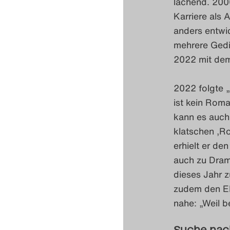
lachend. 200
Karriere als 
anders entwic
mehrere Gedic
2022 mit dem
2022 folgte 
ist kein Roman
kann es auch 
klatschen ‚Ro
erhielt er de
auch zu Drama
dieses Jahr 
zudem den EL
nahe: „Weil b
Suche nac