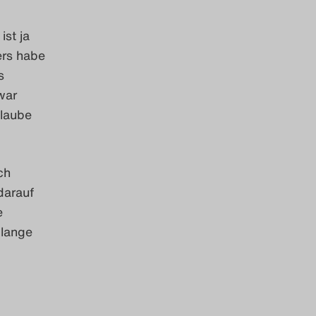
st ja
ers habe
s
war
glaube
ch
darauf
e
 lange