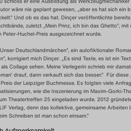
0 schloss er eine Ausbildung als Werkzeugmechaniker 
Autor wäre nie geplant gewesen, „aber es hat sich ein 
kelt.” Und ob es das hat. Dinçer veröffentlichte bereits
htbände, zuletzt „Mein Prinz, ich bin das Ghetto”, mit
 Peter-Huchel-Preis ausgezeichnet wurde.
„Unser Deutschlandmärchen”, ein autofiktionaler Roma
”, korrigiert mich Dinçer. „Es sind Texte, es ist ein Tex
als Collage sehen. Meine Verlegerin schrieb mir damals
man’ drauf, dann verkauft sich das besser.” Für diese 
n Preis der Leipziger Buchmesse. Es folgten viele Anfra
tisierungen, wie die Inszenierung im Maxim-Gorki-That
zum Theatertreffen 25 eingeladen wurde. 2012 gründet
IF Verlag, denn das kollektive, gemeinsame Arbeiten 
eim Schreiben ist man schon einsam.”
h Aufmerksamkeit