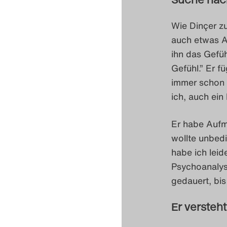
Wie Dinçer z
auch etwas A
ihn das Gefüh
Gefühl.” Er f
immer schon e
ich, auch ein
Er habe Aufm
wollte unbedi
habe ich leid
Psychoanalyse
gedauert, bi
Er versteht