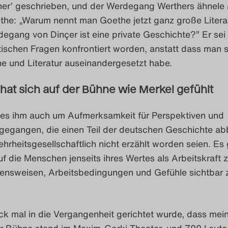
er’ geschrieben, und der Werdegang Werthers ähnele
he: „Warum nennt man Goethe jetzt ganz große Literat
egang von Dinçer ist eine private Geschichte?” Er sei 
itischen Fragen konfrontiert worden, anstatt dass man s
e und Literatur auseinandergesetzt habe.
 hat sich auf der Bühne wie Merkel gefühlt
 es ihm auch um Aufmerksamkeit für Perspektiven und
gegangen, die einen Teil der deutschen Geschichte abb
hrheitsgesellschaftlich nicht erzählt worden seien. Es
f die Menschen jenseits ihres Wertes als Arbeitskraft 
ensweisen, Arbeitsbedingungen und Gefühle sichtbar 
ck mal in die Vergangenheit gerichtet wurde, dass mei
er Bühne stand im Maxim-Gorki-Theater, und 700 Leut