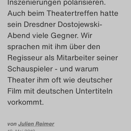
Inszenierungen polarisieren.
Das Theatertreffen-Blog
Auch beim Theatertreffen hatte
2018 Alumni
sein Dresdner Dostojewski-
Abend viele Gegner. Wir
Das Theatertreffen-Blog
sprachen mit ihm über den
2019
Regisseur als Mitarbeiter seiner
Das Theatertreffen-Blog
Schauspieler - und warum
2020
Theater ihm oft wie deutscher
Das Theatertreffen-Blog
Film mit deutschen Untertiteln
2021
vorkommt.
Das Theatertreffen-Blog
2022
von
Julien Reimer