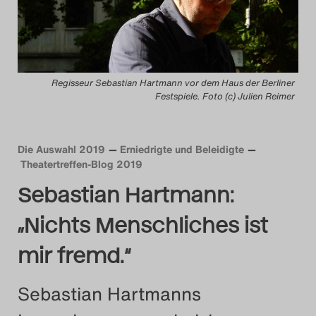
Das Theatertreffen-Blog
2014
Regisseur Sebastian Hartmann vor dem Haus der Berliner
Das Theatertreffen-Blog
Festspiele. Foto (c) Julien Reimer
2015
Die Auswahl 2019
Erniedrigte und Beleidigte
Das Theatertreffen-Blog
Theatertreffen-Blog 2019
2016
Sebastian Hartmann:
Das Theatertreffen-Blog
„Nichts Menschliches ist
2017
mir fremd.“
Das Theatertreffen-Blog
Sebastian Hartmanns
2018