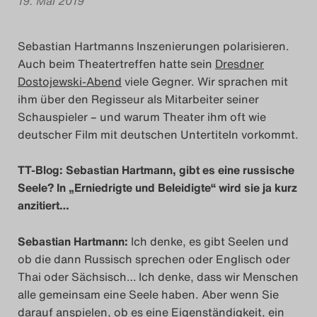
19. Mai 2019
Das Theatertreffen-Blog
2023
Sebastian Hartmanns Inszenierungen polarisieren.
Auch beim Theatertreffen hatte sein
Dresdner
Das Theatertreffen-Blog
Dostojewski-Abend
viele Gegner. Wir sprachen mit
ihm über den Regisseur als Mitarbeiter seiner
2024
Schauspieler – und warum Theater ihm oft wie
deutscher Film mit deutschen Untertiteln vorkommt.
Das Theatertreffen-Blog
2025
TT-Blog: Sebastian Hartmann, gibt es eine russische
Seele? In „Erniedrigte und Beleidigte“ wird sie ja kurz
Das Theatertreffen-Blog
anzitiert…
Archiv
Sebastian Hartmann:
Ich denke, es gibt Seelen und
ob die dann Russisch sprechen oder Englisch oder
Impressum
Thai oder Sächsisch… Ich denke, dass wir Menschen
alle gemeinsam eine Seele haben. Aber wenn Sie
Nutzungsbedingungen
darauf anspielen, ob es eine Eigenständigkeit, ein