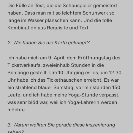
Die Fülle an Text, die die Schauspieler gemeistert
Das Theatertreffen-Blog
haben. Dass man mit so leichtem Schuhwerk so
lange im Wasser planschen kann. Und die tolle
2014
Kombination aus Requisite und Text.
Das Theatertreffen-Blog
2. Wie haben Sie die Karte gekriegt?
2015
Ich habe mich am 9. April, dem Eröffnungstag des
Das Theatertreffen-Blog
Ticketverkaufs, zweieinhalb Stunden in die
Schlange gestellt. Um 10 Uhr ging es los, um 12.30
2016
Uhr habe ich das Tickethäuschen erreicht. Es war
ein strahlend blauer Samstag, vor mir standen 150
Das Theatertreffen-Blog
Leute, und ich habe meine Yoga-Stunde verpasst,
2017
was sehr blöd war, weil ich Yoga-Lehrerin werden
möchte.
Das Theatertreffen-Blog
3. Warum wollten Sie gerade diese Inszenierung
2018
sehen?