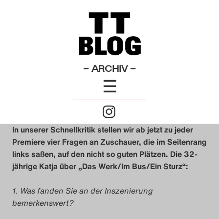
Das Werk / Im Bus / Ein Sturz
Theatertreffen-Blog 2011
×
Das Theatertreffen-Blog
2009
Seitenrang links
Das Theatertreffen-Blog
– ARCHIV –
☰
2010
von
Grete Götze
Click
6. Mai 2011
Das Theatertreffen-Blog
to
2011
In unserer Schnellkritik stellen wir ab jetzt zu jeder
Premiere vier Fragen an Zuschauer, die im Seitenrang
Open
Das Theatertreffen-Blog
links saßen, auf den nicht so guten Plätzen. Die 32-
jährige Katja über „Das Werk/Im Bus/Ein Sturz“:
Naviagtion
2012
1. Was fanden Sie an der Inszenierung
Das Theatertreffen-Blog
bemerkenswert?
2013