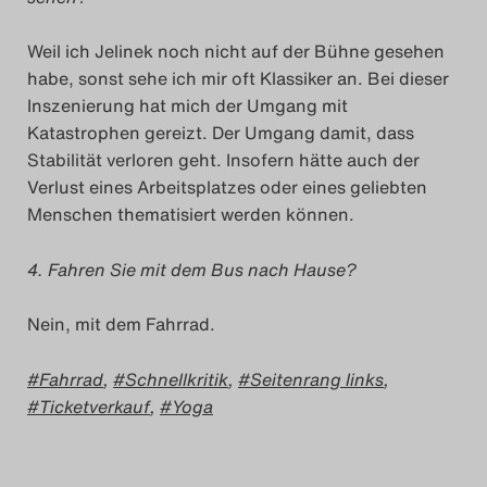
Das Theatertreffen-Blog
Weil ich Jelinek noch nicht auf der Bühne gesehen
2018 Alumni
habe, sonst sehe ich mir oft Klassiker an. Bei dieser
Inszenierung hat mich der Umgang mit
Das Theatertreffen-Blog
Katastrophen gereizt. Der Umgang damit, dass
Stabilität verloren geht. Insofern hätte auch der
2019
Verlust eines Arbeitsplatzes oder eines geliebten
Menschen thematisiert werden können.
Das Theatertreffen-Blog
2020
4. Fahren Sie mit dem Bus nach Hause?
Das Theatertreffen-Blog
Nein, mit dem Fahrrad.
2021
Fahrrad
,
Schnellkritik
,
Seitenrang links
,
Ticketverkauf
,
Yoga
Das Theatertreffen-Blog
2022