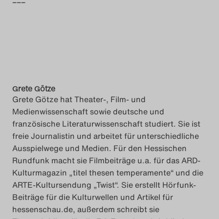
–––
Das Theatertreffen-Blog
2023
Das Theatertreffen-Blog
2024
Grete Götze
Das Theatertreffen-Blog
Grete Götze hat Theater-, Film- und
Medienwissenschaft sowie deutsche und
2025
französische Literaturwissenschaft studiert. Sie ist
freie Journalistin und arbeitet für unterschiedliche
Das Theatertreffen-Blog
Ausspielwege und Medien. Für den Hessischen
Archiv
Rundfunk macht sie Filmbeiträge u.a. für das ARD-
Kulturmagazin „titel thesen temperamente“ und die
Impressum
ARTE-Kultursendung „Twist“. Sie erstellt Hörfunk-
Beiträge für die Kulturwellen und Artikel für
Nutzungsbedingungen
hessenschau.de, außerdem schreibt sie