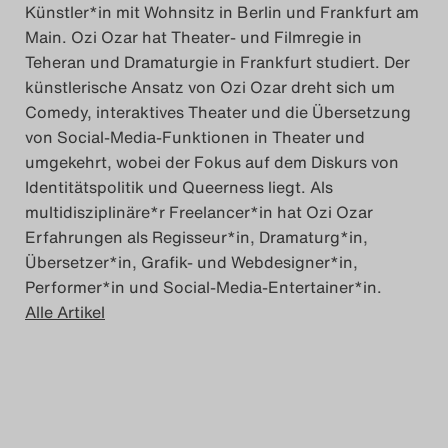
Künstler*in mit Wohnsitz in Berlin und Frankfurt am
Das Theatertreffen-Blog
Main. Ozi Ozar hat Theater- und Filmregie in
2023
Teheran und Dramaturgie in Frankfurt studiert. Der
künstlerische Ansatz von Ozi Ozar dreht sich um
Das Theatertreffen-Blog
Comedy, interaktives Theater und die Übersetzung
von Social-Media-Funktionen in Theater und
2024
umgekehrt, wobei der Fokus auf dem Diskurs von
Identitätspolitik und Queerness liegt. Als
Das Theatertreffen-Blog
multidisziplinäre*r Freelancer*in hat Ozi Ozar
2025
Erfahrungen als Regisseur*in, Dramaturg*in,
Übersetzer*in, Grafik- und Webdesigner*in,
Das Theatertreffen-Blog
Performer*in und Social-Media-Entertainer*in.
Alle Artikel
Archiv
Impressum
Nutzungsbedingungen