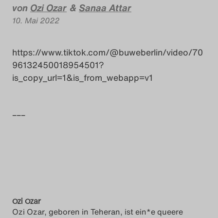
von
Ozi Ozar
&
Sanaa Attar
Das Theatertreffen-Blog
10. Mai 2022
2018 Alumni
https://www.tiktok.com/@buweberlin/video/70
Das Theatertreffen-Blog
96132450018954501?
2019
is_copy_url=1&is_from_webapp=v1
Das Theatertreffen-Blog
–––
2020
Das Theatertreffen-Blog
2021
Das Theatertreffen-Blog
Ozi Ozar
2022
Ozi Ozar, geboren in Teheran, ist ein*e queere