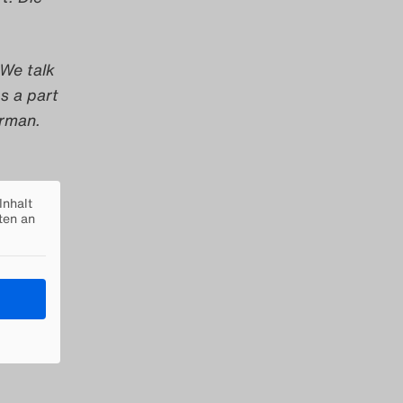
.
 We talk
s a part
erman.
Inhalt
ten an