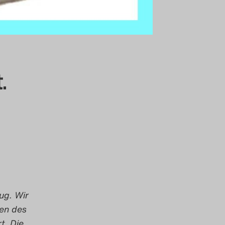
.
ug. Wir
men des
t. Die