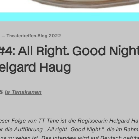
Theatertreffen-Blog 2022
4: All Right. Good Night
elgard Haug
&
Ia Tanskanen
eser Folge von TT Time ist die Regisseurin Helgard Ha
 die Aufführung „All right. Good Night.“, die im Rah
ns zu sehen ist. Das Interview wird auf Deutsch geführ