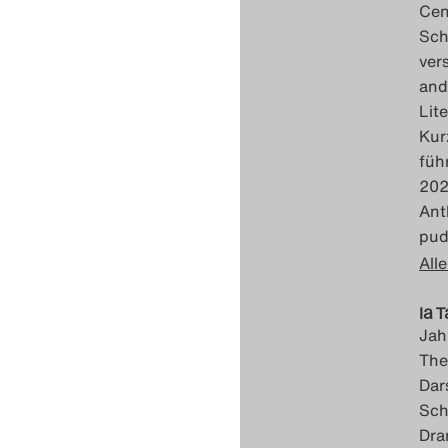
Cen
Sch
ver
and
Lit
Kur
füh
202
Ant
pud
Alle
Ia 
Jah
The
Dar
Sch
Dra