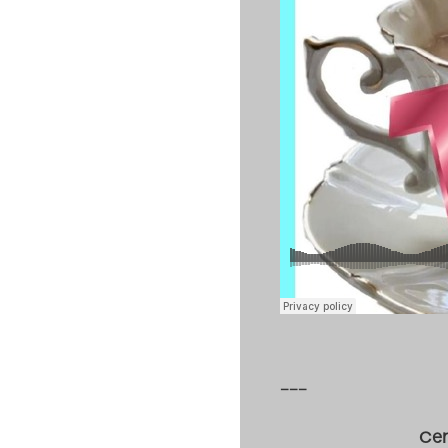
–––
Cen