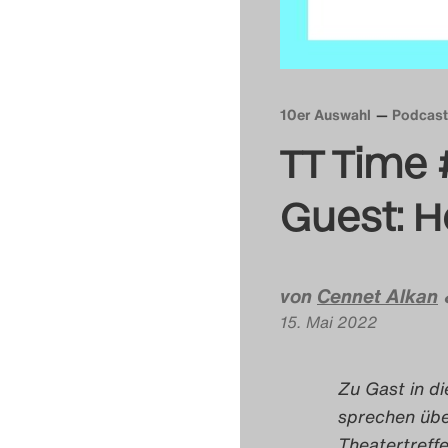
10er Auswahl
Podcast
TT Time #
Guest: H
von
Cennet Alkan
15. Mai 2022
Zu Gast in di
sprechen über
Theatertreffe