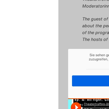
Moderatorinn
The guest of 
about the per
of the progr
The hosts of
Sie sehen g
zuzugreifen,