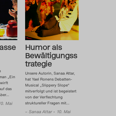
asse
Humor als
Bewältigungss
trategie
n
Unsere Autorin, Sanaa Attar,
man „Ein
hat Yael Ronens Debatten-
wirft
Musical „Slippery Slope“
auf das
mitverfolgt und ist begeistert
Aber
…
von der Verflechtung
10. Mai
struktureller Fragen mit
…
–
Sanaa Attar
• 10. Mai