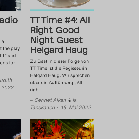
adio
TT Time #4: All
Right. Good
Night. Guest:
Ia
Helgard Haug
t the play
ht.“ and
Zu Gast in dieser Folge von
ions for
TT Time ist die Regisseurin
Helgard Haug. Wir sprechen
udith
über die Aufführung „All
i 2022
right.
…
–
Cennet Alkan
Ia
&
Tanskanen
• 15. Mai 2022