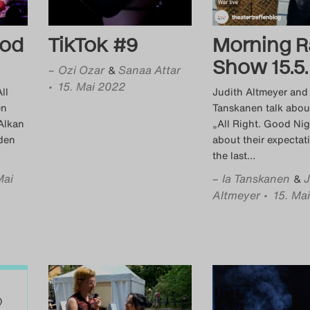
ood
TikTok #9
Morning R
Show 15.5.
–
Ozi Ozar
Sanaa Attar
&
• 15. Mai 2022
ll
Judith Altmeyer and 
en
Tanskanen talk abou
Alkan
„All Right. Good Nig
den
about their expectat
the last
…
Mai
–
Ia Tanskanen
J
&
Altmeyer
• 15. Ma