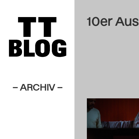
10er Au
– ARCHIV –