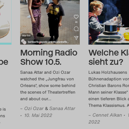
Morning Radio
Welche Kl
pe
Show 10.5.
sieht zu?
Sanaa Attar and Ozi Ozar
Lukas Holzhausens
watched the „Jungfrau von
Bühnenadaption vo
Orleans“, show some behind
Christian Barons Ro
the scenes of Theatertreffen
Mann seiner Klasse“ 
and about our
…
einen tieferen Blick 
Thema Klassismus. 
–
Ozi Ozar
Sanaa Attar
&
 is
–
Cennet Alkan
• 
• 10. Mai 2022
ens
2022
e