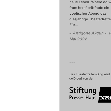
neue Leben. Where do 
from here“ eröffnete ein
poetischer Abend das
diesjährige Theatertreffe
Für
…
–
Antigone Akgün
• 1
Mai 2022
–––
Das Theatertreffen-Blog wird
gefördert von der