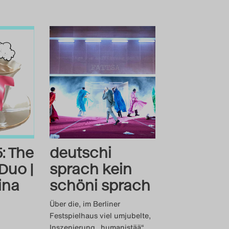
: The
deutschi
Duo |
sprach kein
ina
schöni sprach
Über die, im Berliner
Festspielhaus viel umjubelte,
Inszenierung „humanistää“