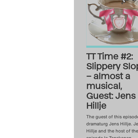
TT Time #2:
Slippery Slo
– almost a
musical,
Guest: Jens
Hillje
The guest of this episode
dramaturg Jens Hillje. J
Hillje and the host of th
episode Ia Tanskanen