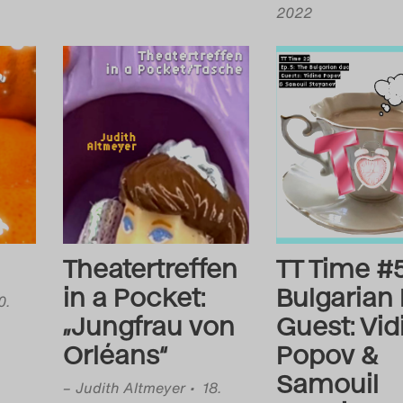
2022
Theatertreffen
TT Time #5
in a Pocket:
Bulgarian 
0.
„Jungfrau von
Guest: Vid
Orléans“
Popov &
Samouil
–
Judith Altmeyer
• 18.