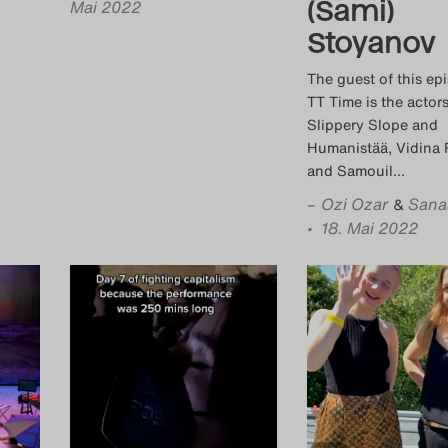
(Sami)
Mai 2022
Stoyanov
The guest of this ep
TT Time is the actors
Slippery Slope and
Humanistää, Vidina
and Samouil
…
–
Ozi Ozar
Sana
&
• 18. Mai 2022