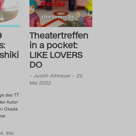
9
Theatertreffen
s:
in a pocket:
shiki
LIKE LOVERS
DO
–
Judith Altmeyer
• 22.
Mai 2022
ge des TT
der Autor
ki Okada
ner
4. Mai