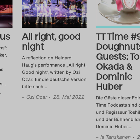
us
All right, good
TT Time #
night
Doughnut
ns“:
Guests: To
ker,
A reflection on Helgard
Okada &
Haug’s performance „All right.
as
Good night“, written by Ozi
Dominic
Ozar: für die deutsche Version
s
…
Huber
bitte nach
…
r
–
Ozi Ozar
• 28. Mai 2022
Die Gäste dieser Fol
Time Podcasts sind 
und Regisseur Toshi
und der Bühnenbild
Dominic Huber.
…
–
Ia Tanskanen
• 2