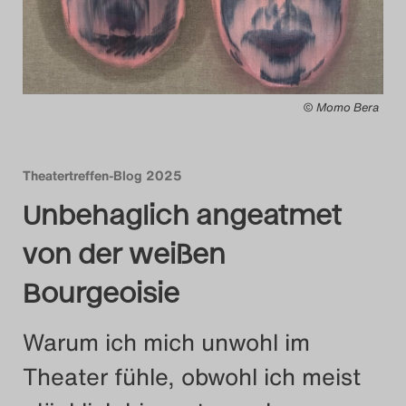
Das Theatertreffen-Blog
2014
© Momo Bera
Das Theatertreffen-Blog
2015
Theatertreffen-Blog 2025
Das Theatertreffen-Blog
Unbehaglich angeatmet
2016
von der weißen
Das Theatertreffen-Blog
Bourgeoisie
2017
Warum ich mich unwohl im
Das Theatertreffen-Blog
Theater fühle, obwohl ich meist
2018