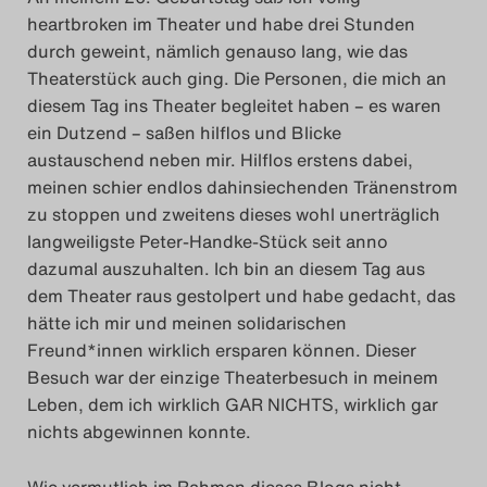
Das Theatertreffen-Blog
heartbroken im Theater und habe drei Stunden
durch geweint, nämlich genauso lang, wie das
2023
Theaterstück auch ging. Die Personen, die mich an
diesem Tag ins Theater begleitet haben – es waren
Das Theatertreffen-Blog
ein Dutzend – saßen hilflos und Blicke
2024
austauschend neben mir. Hilflos erstens dabei,
meinen schier endlos dahinsiechenden Tränenstrom
zu stoppen und zweitens dieses wohl unerträglich
Das Theatertreffen-Blog
langweiligste Peter-Handke-Stück seit anno
2025
dazumal auszuhalten. Ich bin an diesem Tag aus
dem Theater raus gestolpert und habe gedacht, das
Das Theatertreffen-Blog
hätte ich mir und meinen solidarischen
Archiv
Freund*innen wirklich ersparen können. Dieser
Besuch war der einzige Theaterbesuch in meinem
Leben, dem ich wirklich GAR NICHTS, wirklich gar
Impressum
nichts abgewinnen konnte.
Nutzungsbedingungen
Wie vermutlich im Rahmen dieses Blogs nicht