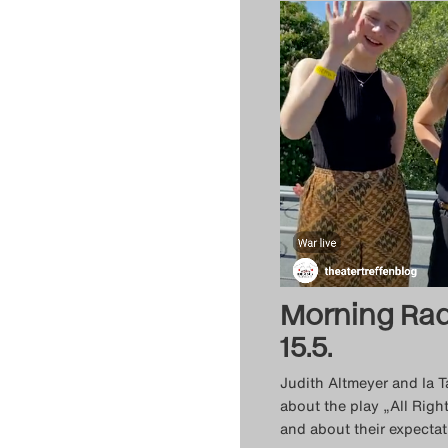
Morning Ra
15.5.
Judith Altmeyer and Ia 
about the play „All Righ
and about their expectati