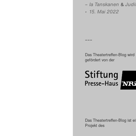
–
Ia Tanskanen
Judi
&
• 15. Mai 2022
–––
Das Theatertreffen-Blog wird
gefördert von der
Das Theatertreffen-Blog ist e
Projekt des