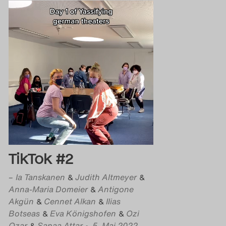
TikTok #2
–
Ia Tanskanen
Judith Altmeyer
&
&
Anna-Maria Domeier
Antigone
&
Akgün
Cennet Alkan
Ilias
&
&
Botseas
Eva Königshofen
Ozi
&
&
Ozar
Sanaa Attar
• 5. Mai 2022
&