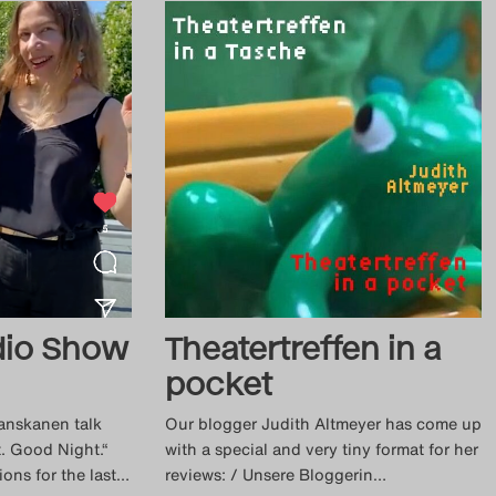
dio Show
Theatertreffen in a
pocket
Tanskanen talk
Our blogger Judith Altmeyer has come up
t. Good Night.“
with a special and very tiny format for her
ons for the last
…
reviews: / Unsere Bloggerin
…