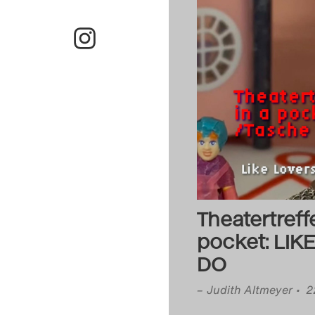
Theatertreff
pocket: LIK
DO
–
Judith Altmeyer
• 2