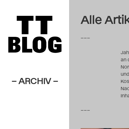
Alle Art
–––
Jah
an 
Nor
und
– ARCHIV –
Kos
Nac
Inh
–––