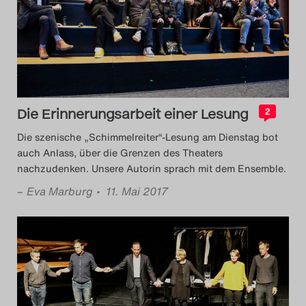
Das Theatertreffen-Blog
2014
Das Theatertreffen-Blog
2015
Die Erinnerungsarbeit einer Lesung
2
Die szenische „Schimmelreiter“-Lesung am Dienstag bot
Das Theatertreffen-Blog
auch Anlass, über die Grenzen des Theaters
nachzudenken. Unsere Autorin sprach mit dem Ensemble.
2016
–
Eva Marburg
• 11. Mai 2017
Das Theatertreffen-Blog
2017
Das Theatertreffen-Blog
2018