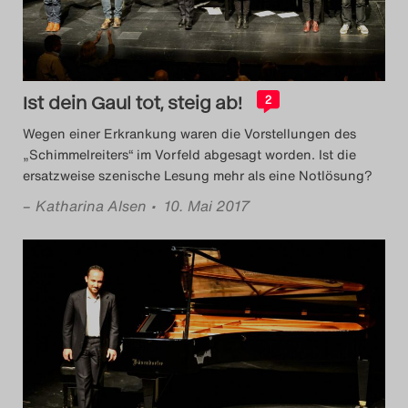
Das Theatertreffen-Blog
2018 Alumni
Ist dein Gaul tot, steig ab!
2
Das Theatertreffen-Blog
Wegen einer Erkrankung waren die Vorstellungen des
2019
„Schimmelreiters“ im Vorfeld abgesagt worden. Ist die
ersatzweise szenische Lesung mehr als eine Notlösung?
Das Theatertreffen-Blog
–
Katharina Alsen
• 10. Mai 2017
2020
Das Theatertreffen-Blog
2021
Das Theatertreffen-Blog
2022