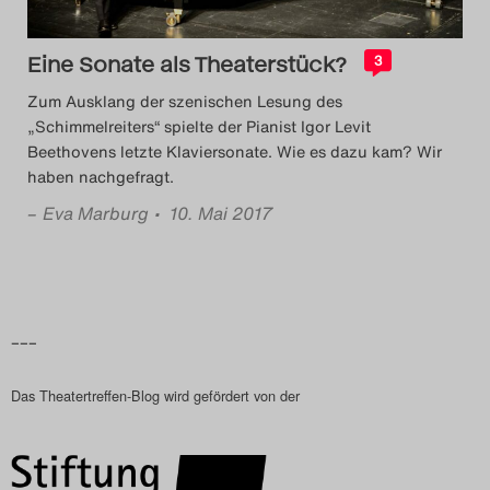
Das Theatertreffen-Blog
2023
Eine Sonate als Theaterstück?
3
Zum Ausklang der szenischen Lesung des
Das Theatertreffen-Blog
„Schimmelreiters“ spielte der Pianist Igor Levit
Beethovens letzte Klaviersonate. Wie es dazu kam? Wir
2024
haben nachgefragt.
–
Eva Marburg
• 10. Mai 2017
Das Theatertreffen-Blog
2025
Das Theatertreffen-Blog
–––
Archiv
Das Theatertreffen-Blog wird gefördert von der
Impressum
Nutzungsbedingungen