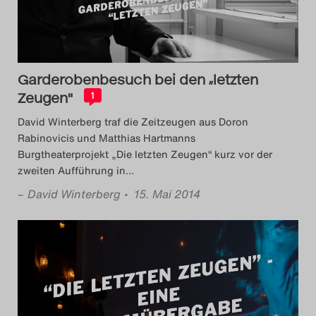
Das Theatertreffen-Blog
2018 Alumni
Garderobenbesuch bei den „letzten
Das Theatertreffen-Blog
Zeugen"
1
2019
David Winterberg traf die Zeitzeugen aus Doron
Rabinovicis und Matthias Hartmanns
Das Theatertreffen-Blog
Burgtheaterprojekt „Die letzten Zeugen“ kurz vor der
2020
zweiten Aufführung in
…
–
David Winterberg
• 15. Mai 2014
Das Theatertreffen-Blog
2021
Das Theatertreffen-Blog
2022