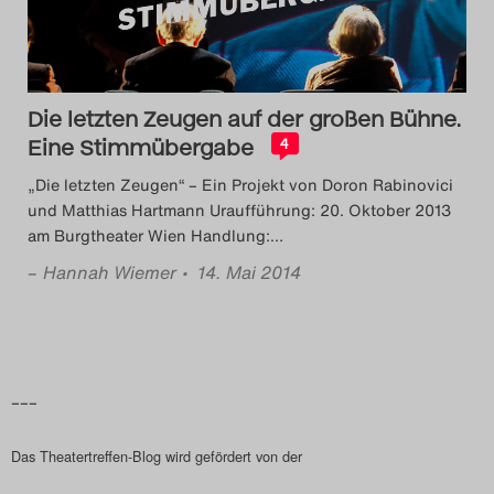
Das Theatertreffen-Blog
2023
Die letzten Zeugen auf der großen Bühne.
Das Theatertreffen-Blog
Eine Stimmübergabe
4
2024
„Die letzten Zeugen“ – Ein Projekt von Doron Rabinovici
und Matthias Hartmann Uraufführung: 20. Oktober 2013
Das Theatertreffen-Blog
am Burgtheater Wien Handlung:
…
2025
–
Hannah Wiemer
• 14. Mai 2014
Das Theatertreffen-Blog
Archiv
–––
Impressum
Das Theatertreffen-Blog wird gefördert von der
Nutzungsbedingungen