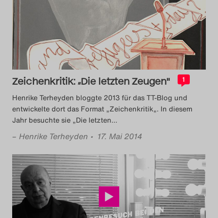
Das Theatertreffen-Blog
2014
Das Theatertreffen-Blog
2015
Zeichenkritik: „Die letzten Zeugen"
1
Henrike Terheyden bloggte 2013 für das TT-Blog und
Das Theatertreffen-Blog
entwickelte dort das Format „Zeichenkritik„. In diesem
Jahr besuchte sie „Die letzten
…
2016
–
Henrike Terheyden
• 17. Mai 2014
Das Theatertreffen-Blog
2017
Das Theatertreffen-Blog
2018