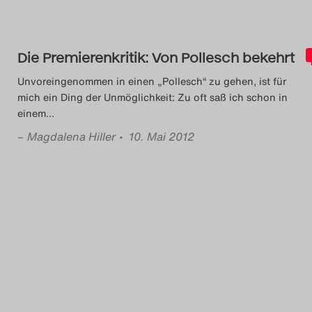
Das Theatertreffen-Blog
2023
Die Premierenkritik: Von Pollesch bekehrt
Das Theatertreffen-Blog
Unvoreingenommen in einen „Pollesch“ zu gehen, ist für
mich ein Ding der Unmöglichkeit: Zu oft saß ich schon in
2024
einem
…
–
Magdalena Hiller
• 10. Mai 2012
Das Theatertreffen-Blog
2025
Das Theatertreffen-Blog
Archiv
Impressum
Nutzungsbedingungen