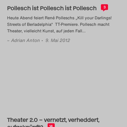
Pollesch ist Pollesch ist Pollesch
Search
3
Heute Abend feiert René Polleschs „Kill your Darlings!
Streets of Berladelphia“ TT-Premiere. Pollesch macht
Theater, vielleicht Kunst, auf jeden Fall
…
–
Adrian Anton
• 9. Mai 2012
Theater 2.0 – vernetzt, verheddert,
aufgeknüpft?
14