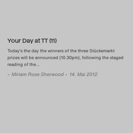
Das Theatertreffen-Blog
2018 Alumni
Das Theatertreffen-Blog
Your Day at TT (11)
2019
Today’s the day the winners of the three Stückemarkt
prizes will be announced (10.30pm), following the staged
Das Theatertreffen-Blog
reading of the
…
2020
–
Miriam Rose Sherwood
• 14. Mai 2012
Das Theatertreffen-Blog
2021
Das Theatertreffen-Blog
2022