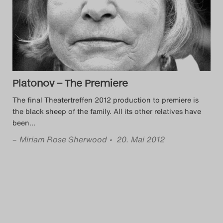
Das Theatertreffen-Blog
2014
Das Theatertreffen-Blog
2015
Platonov – The Premiere
The final Theatertreffen 2012 production to premiere is
Das Theatertreffen-Blog
the black sheep of the family. All its other relatives have
been
…
2016
–
Miriam Rose Sherwood
• 20. Mai 2012
Das Theatertreffen-Blog
2017
Das Theatertreffen-Blog
2018