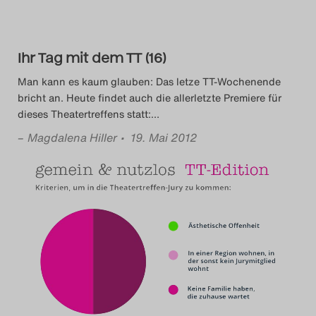
Das Theatertreffen-Blog
2023
Ihr Tag mit dem TT (16)
Das Theatertreffen-Blog
Man kann es kaum glauben: Das letze TT-Wochenende
bricht an. Heute findet auch die allerletzte Premiere für
2024
dieses Theatertreffens statt:
…
–
Magdalena Hiller
• 19. Mai 2012
Das Theatertreffen-Blog
2025
Das Theatertreffen-Blog
Archiv
Impressum
Nutzungsbedingungen