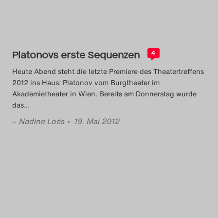
Das Theatertreffen-Blog
2018 Alumni
Platonovs erste Sequenzen
4
Das Theatertreffen-Blog
Heute Abend steht die letzte Premiere des Theatertreffens
2019
2012 ins Haus: Platonov vom Burgtheater im
Akademietheater in Wien. Bereits am Donnerstag wurde
Das Theatertreffen-Blog
das
…
2020
–
Nadine Loës
• 19. Mai 2012
Das Theatertreffen-Blog
2021
Das Theatertreffen-Blog
2022