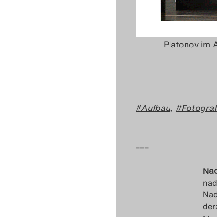
Platonov im 
Aufbau
,
Fotograf
–––
Nad
nad
Nad
der