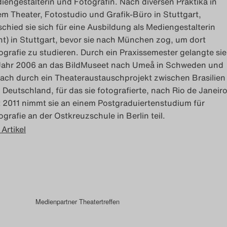
iengestalterin und Fotografin. Nach diversen Praktika in
em Theater, Fotostudio und Grafik-Büro in Stuttgart,
schied sie sich für eine Ausbildung als Mediengestalterin
int) in Stuttgart, bevor sie nach München zog, um dort
ografie zu studieren. Durch ein Praxissemester gelangte sie
Jahr 2006 an das BildMuseet nach Umeå in Schweden und
ach durch ein Theateraustauschprojekt zwischen Brasilien
 Deutschland, für das sie fotografierte, nach Rio de Janeiro
t 2011 nimmt sie an einem Postgraduiertenstudium für
ografie an der Ostkreuzschule in Berlin teil.
 Artikel
Medienpartner Theatertreffen