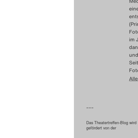
Med
ein
ent
(Pr
Fot
im 
dan
und
Sei
Fot
Alle
–––
Das Theatertreffen-Blog wird
gefördert von der