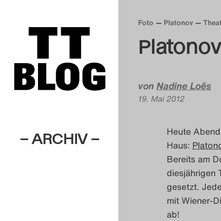
Foto
Platonov
Thea
Platonov
von
Nadine Loës
19. Mai 2012
Heute Abend s
– ARCHIV –
Haus:
Platon
Bereits am D
diesjährigen
gesetzt. Jed
mit Wiener-Di
ab!