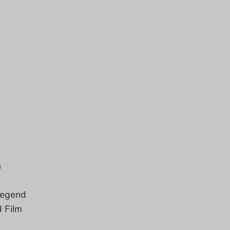
m
iegend
d Film