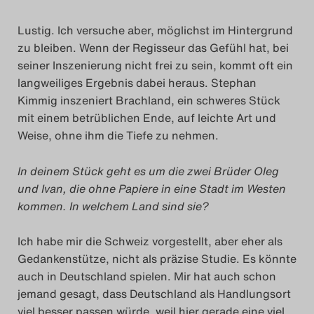
Das Theatertreffen-Blo
Lustig. Ich versuche aber, möglichst im Hintergrund
2018 Alumni
zu bleiben. Wenn der Regisseur das Gefühl hat, bei
seiner Inszenierung nicht frei zu sein, kommt oft ein
langweiliges Ergebnis dabei heraus. Stephan
Das Theatertreffen-Blo
Kimmig inszeniert Brachland, ein schweres Stück
2019
mit einem betrüblichen Ende, auf leichte Art und
Weise, ohne ihm die Tiefe zu nehmen.
Das Theatertreffen-Blo
2020
In deinem Stück geht es um die zwei Brüder Oleg
und Ivan, die ohne Papiere in eine Stadt im Westen
kommen. In welchem Land sind sie?
Das Theatertreffen-Blo
2021
Ich habe mir die Schweiz vorgestellt, aber eher als
Gedankenstütze, nicht als präzise Studie. Es könnte
Das Theatertreffen-Blo
auch in Deutschland spielen. Mir hat auch schon
2022
jemand gesagt, dass Deutschland als Handlungsort
viel besser passen würde, weil hier gerade eine viel