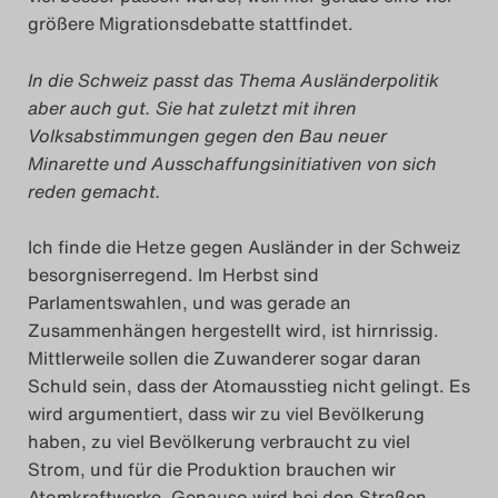
größere Migrationsdebatte stattfindet.
Das Theatertreffen-Blo
2023
In die Schweiz passt das Thema Ausländerpolitik
aber auch gut. Sie hat zuletzt mit ihren
Das Theatertreffen-Blo
Volksabstimmungen gegen den Bau neuer
2024
Minarette und Ausschaffungsinitiativen von sich
reden gemacht.
Das Theatertreffen-Blo
Ich finde die Hetze gegen Ausländer in der Schweiz
2025
besorgniserregend. Im Herbst sind
Parlamentswahlen, und was gerade an
Das Theatertreffen-Blo
Zusammenhängen hergestellt wird, ist hirnrissig.
Archiv
Mittlerweile sollen die Zuwanderer sogar daran
Schuld sein, dass der Atomausstieg nicht gelingt.
Es
wird argumentiert, dass wir zu viel Bevölkerung
Impressum
haben, zu viel Bevölkerung verbraucht zu viel
Strom, und für die Produktion brauchen wir
Nutzungsbedingungen
Atomkraftwerke. Genauso wird bei den Straßen