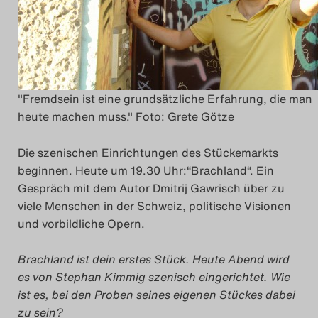
Das Theatertreffen-Blo
2014
Das Theatertreffen-Blo
"Fremdsein ist eine grundsätzliche Erfahrung, die man
2015
heute machen muss." Foto: Grete Götze
Das Theatertreffen-Blo
Die szenischen Einrichtungen des Stückemarkts
beginnen. Heute um 19.30 Uhr:“Brachland“. Ein
2016
Gespräch mit dem Autor Dmitrij Gawrisch über zu
viele Menschen in der Schweiz, politische Visionen
Das Theatertreffen-Blo
und vorbildliche Opern.
2017
Brachland ist dein erstes Stück. Heute Abend wird
Das Theatertreffen-Blo
es von Stephan Kimmig szenisch eingerichtet. Wie
ist es, bei den Proben seines eigenen Stückes dabei
2018
zu sein?