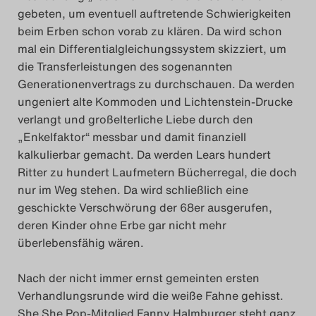
gebeten, um eventuell auftretende Schwierigkeiten
Das Theatertreffen-Blo
beim Erben schon vorab zu klären. Da wird schon
2018 Alumni
mal ein Differentialgleichungssystem skizziert, um
die Transferleistungen des sogenannten
Das Theatertreffen-Blo
Generationenvertrags zu durchschauen. Da werden
ungeniert alte Kommoden und Lichtenstein-Drucke
2019
verlangt und großelterliche Liebe durch den
„Enkelfaktor“ messbar und damit finanziell
Das Theatertreffen-Blo
kalkulierbar gemacht. Da werden Lears hundert
2020
Ritter zu hundert Laufmetern Bücherregal, die doch
nur im Weg stehen. Da wird schließlich eine
geschickte Verschwörung der 68er ausgerufen,
Das Theatertreffen-Blo
deren Kinder ohne Erbe gar nicht mehr
2021
überlebensfähig wären.
Das Theatertreffen-Blo
Nach der nicht immer ernst gemeinten ersten
2022
Verhandlungsrunde wird die weiße Fahne gehisst.
She She Pop-Mitglied Fanny Halmburger steht ganz