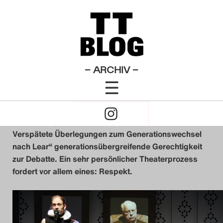
Testament
Theatertreffen-Blog 2011
×
Das Theatertreffen-Blo
Erben will gelernt sein
2009
Das Theatertreffen-Blo
– ARCHIV –
von
Leopold Lippert
☰
2010
11. Mai 2011
Click
Das Theatertreffen-Blo
to
She She Pop und ihre Väter stellen in „Testament:
2011
Verspätete Überlegungen zum Generationswechsel
Open
nach Lear“ generationsübergreifende Gerechtigkeit
Das Theatertreffen-Blo
zur Debatte. Ein sehr persönlicher Theaterprozess
Naviagtion
fordert vor allem eines: Respekt.
2012
Das Theatertreffen-Blo
2013