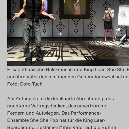
Das Theatertreffen-Blo
2014
Das Theatertreffen-Blo
2015
Das Theatertreffen-Blo
Elisabethanische Halskrausen und King Lear: She She 
2016
und ihre Väter denken über den Generationswechsel na
Foto: Doro Tuch
Das Theatertreffen-Blo
2017
Am Anfang steht die knallharte Abrechnung, das
nüchterne Vertragsdenken, das unverfrorene
Das Theatertreffen-Blo
Fordern und Aufwiegen. Das Performance-
Ensemble She She Pop hat für die King Lear-
2018
Bearbeitung „Testament“ ihre Väter auf die Bühne