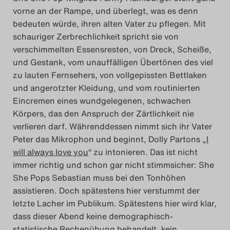
vorne an der Rampe, und überlegt, was es denn
Das Theatertreffen-Blo
bedeuten würde, ihren alten Vater zu pflegen. Mit
2023
schauriger Zerbrechlichkeit spricht sie von
verschimmelten Essensresten, von Dreck, Scheiße,
Das Theatertreffen-Blo
und Gestank, vom unauffälligen Übertönen des viel
2024
zu lauten Fernsehers, von vollgepissten Bettlaken
und angerotzter Kleidung, und vom routinierten
Eincremen eines wundgelegenen, schwachen
Das Theatertreffen-Blo
Körpers, das den Anspruch der Zärtlichkeit nie
2025
verlieren darf.
Währenddessen nimmt sich ihr Vater
Peter das Mikrophon und beginnt, Dolly Partons „
I
Das Theatertreffen-Blo
will always love you
“ zu intonieren. Das ist nicht
immer richtig und schon gar nicht stimmsicher: She
Archiv
She Pops Sebastian muss bei den Tonhöhen
assistieren. Doch spätestens hier verstummt der
Impressum
letzte Lacher im Publikum. Spätestens hier wird klar,
dass dieser Abend keine demographisch-
Nutzungsbedingungen
statistische Rechenübung behandelt, kein