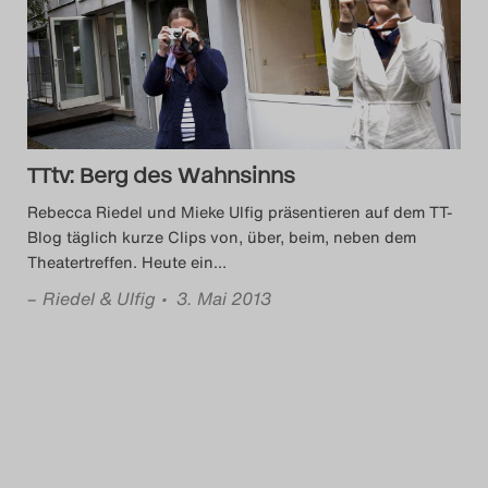
Das Theatertreffen-Blog
2014
Das Theatertreffen-Blog
TTtv: Berg des Wahnsinns
2015
Rebecca Riedel und Mieke Ulfig präsentieren auf dem TT-
Das Theatertreffen-Blog
Blog täglich kurze Clips von, über, beim, neben dem
Theatertreffen. Heute ein
…
2016
–
Riedel & Ulfig
• 3. Mai 2013
Das Theatertreffen-Blog
2017
Das Theatertreffen-Blog
2018