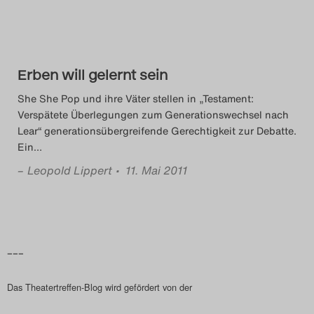
Das Theatertreffen-Blog
2018 Alumni
Erben will gelernt sein
Das Theatertreffen-Blog
She She Pop und ihre Väter stellen in „Testament:
2019
Verspätete Überlegungen zum Generationswechsel nach
Lear“ generationsübergreifende Gerechtigkeit zur Debatte.
Das Theatertreffen-Blog
Ein
…
2020
–
Leopold Lippert
• 11. Mai 2011
Das Theatertreffen-Blog
2021
–––
Das Theatertreffen-Blog
Das Theatertreffen-Blog wird gefördert von der
2022