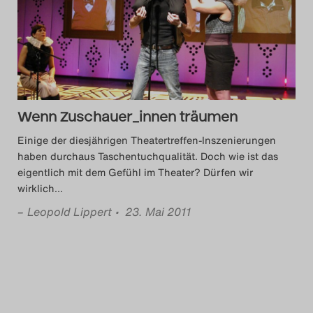
Das Theatertreffen-Blog
2014
Das Theatertreffen-Blog
2015
Wenn Zuschauer_innen träumen
Einige der diesjährigen Theatertreffen-Inszenierungen
Das Theatertreffen-Blog
haben durchaus Taschentuchqualität. Doch wie ist das
eigentlich mit dem Gefühl im Theater? Dürfen wir
2016
wirklich
…
Das Theatertreffen-Blog
–
Leopold Lippert
• 23. Mai 2011
2017
Das Theatertreffen-Blog
2018