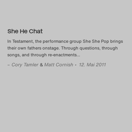
Das Theatertreffen-Blog
2023
She He Chat
Das Theatertreffen-Blog
In Testament, the performance group She She Pop brings
2024
their own fathers onstage. Through questions, through
songs, and through re-enactments
…
Das Theatertreffen-Blog
–
Cory Tamler
Matt Cornish
• 12. Mai 2011
&
2025
Das Theatertreffen-Blog
Archiv
Impressum
Nutzungsbedingungen