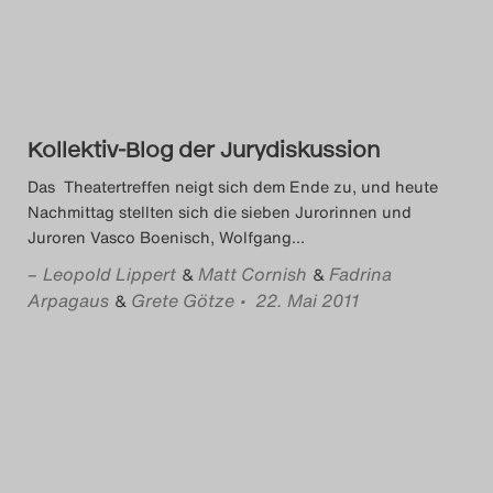
Das Theatertreffen-Blog
2018 Alumni
Das Theatertreffen-Blog
Kollektiv-Blog der Jurydiskussion
2019
Das Theatertreffen neigt sich dem Ende zu, und heute
Nachmittag stellten sich die sieben Jurorinnen und
Das Theatertreffen-Blog
Juroren Vasco Boenisch, Wolfgang
…
2020
–
Leopold Lippert
Matt Cornish
Fadrina
&
&
Arpagaus
Grete Götze
• 22. Mai 2011
&
Das Theatertreffen-Blog
2021
Das Theatertreffen-Blog
2022