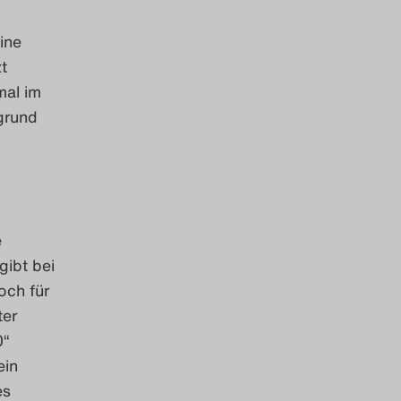
ine
t
mal im
grund
e
gibt bei
och für
ter
0“
ein
es