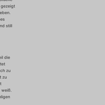
 gezeigt
leben.
ses
d still
il die
tet
ich zu
t zu
t
 weiß.
hligen