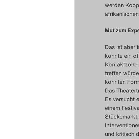
werden Koope
afrikanischen
Mut zum Exp
Das ist aber
könnte ein o
Kontaktzone, 
treffen würde
könnten Forma
Das Theatert
Es versucht 
einem Festiv
Stückemarkt,
Interventionen
und kritisch 