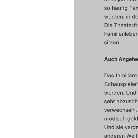
so häufig Fam
werden, in d
Die Theaterf
Familienleben
sitzen.
Auch Angehei
Das familiäre
Schauspieler
werden. Und e
sehr abzusch
verwechseln. 
modisch gekl
Und sie verdr
anderen Welt