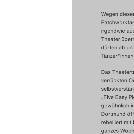
Wegen dieser 
Patchworkfam
irgendwie au
Theater über
dürfen ab und
Tänzer*innen
Das Theatertr
verrückten O
selbstverstän
„Five Easy P
gewöhnlich i
Dortmund öff
rebelliert mi
ganzes Woche