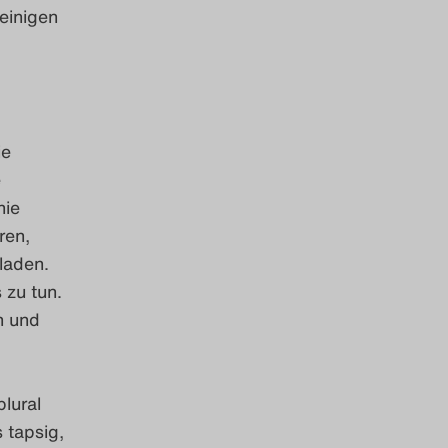
einigen
ie
e
nie
ren,
laden.
zu tun.
n und
plural
 tapsig,