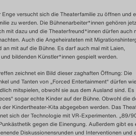
Enge versucht sich die Theaterfamilie zu öffnen und e
ilie zu werden. Die Bühnenarbeiter*innen gehören jetz
ch mit dazu und die Theaterfreund*innen dürfen auch 
nachten. Auch die Angeheirateten mit Migrationshinter
 an mit auf die Bühne. Es darf auch mal mit Laien,
 und bildenden Künstler*innen gespielt werden.
effen zeichnet ein Bild dieser zaghaften Öffnung: Die
nkel und Tanten von „Forced Entertainment“ dürfen wi
dlich mitspielen, obwohl sie aus dem Ausland sind. Es 
ieces“ sogar echte Kinder auf der Bühne. Obwohl die d
n der Kindertheater-Kita abgegeben werden. Das Thea
net sich der Technologie mit VR-Experimenten. „89/9
t Punkästhetik gegen die Einengung. Außerdem gibt es 
nende Diskussionensrunden und Interventionen und 