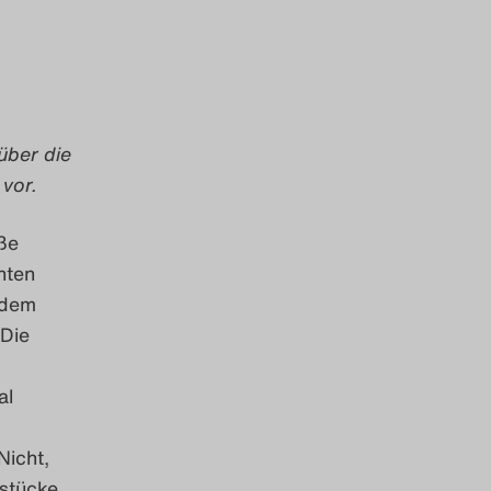
über die
vor.
ße
hten
 dem
Die
al
Nicht,
rstücke