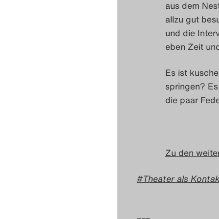
aus dem Nest
allzu gut bes
und die Inter
eben Zeit un
Es ist kusche
springen? Es 
die paar Fed
Zu den weiter
Theater als Konta
–––