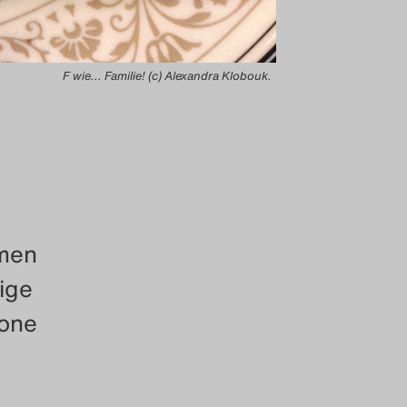
F wie... Familie! (c) Alexandra Klobouk.
mmen
ige
zone