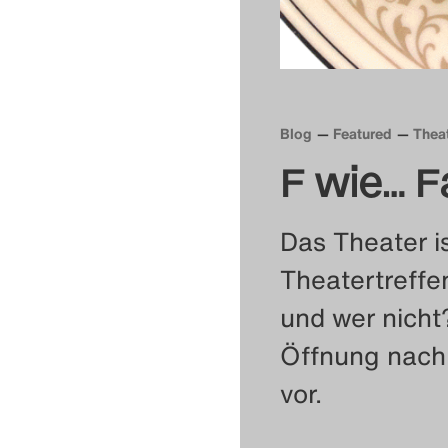
Blog
Featured
Theat
F wie… F
Das Theater i
Theatertreffe
und wer nicht
Öffnung nach 
vor.