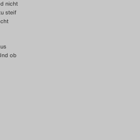
d nicht
u steif
ucht
aus
 Und ob