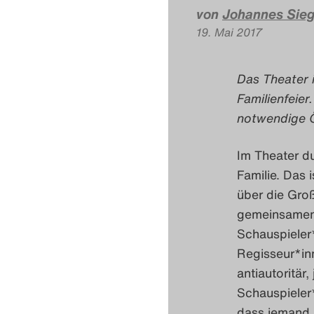
von
Johannes Sie
19. Mai 2017
Das Theater i
Familienfeie
notwendige Ö
Im Theater d
Familie. Das 
über die Gro
gemeinsamen 
Schauspieler*
Regisseur*in
antiautoritär
Schauspieler*
dass jemand a