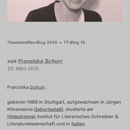
Das Theatertreffen-Blog
2014
Das Theatertreffen-Blog
Theatertreffen-Blog 2015
TT-Blog 15
2015
von
Franziska Schurr
Das Theatertreffen-Blog
23. März 2015
2016
Franziska
Schurr
,
Das Theatertreffen-Blog
2017
geboren 1989 in Stuttgart, aufgewachsen in Jürgen
Klinsmanns
Geburtsstadt
, studierte am
Das Theatertreffen-Blog
Hildesheimer
Institut für Literarisches Schreiben &
Literaturwissenschaft und in
Italien
.
2018