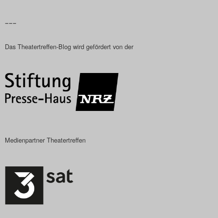
Das Theatertreffen-Blog
–––
2023
Das Theatertreffen-Blog wird gefördert von der
Das Theatertreffen-Blog
2024
Das Theatertreffen-Blog
2025
Das Theatertreffen-Blog
Medienpartner Theatertreffen
Archiv
Impressum
Nutzungsbedingungen