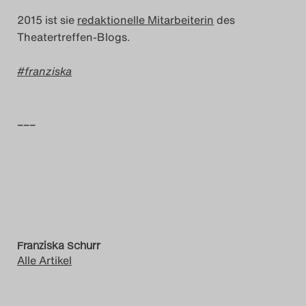
2015 ist sie
redaktionelle Mitarbeiterin
des
Das Theatertreffen-Blog
Theatertreffen-Blogs.
2018 Alumni
franziska
Das Theatertreffen-Blog
2019
–––
Das Theatertreffen-Blog
2020
Das Theatertreffen-Blog
2021
Franziska Schurr
Alle Artikel
Das Theatertreffen-Blog
2022