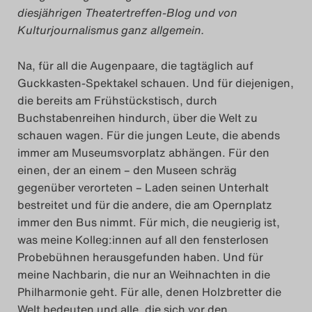
diesjährigen Theatertreffen-Blog und von
Das Theatertreffen-Blog
Kulturjournalismus ganz allgemein.
2018 Alumni
Na, für all die Augenpaare, die tagtäglich auf
Das Theatertreffen-Blog
Guckkasten-Spektakel schauen. Und für diejenigen,
die bereits am Frühstückstisch, durch
2019
Buchstabenreihen hindurch, über die Welt zu
schauen wagen. Für die jungen Leute, die abends
Das Theatertreffen-Blog
immer am Museumsvorplatz abhängen. Für den
2020
einen, der an einem – den Museen schräg
gegenüber verorteten – Laden seinen Unterhalt
Das Theatertreffen-Blog
bestreitet und für die andere, die am Opernplatz
immer den Bus nimmt. Für mich, die neugierig ist,
2021
was meine Kolleg:innen auf all den fensterlosen
Probebühnen herausgefunden haben. Und für
Das Theatertreffen-Blog
meine Nachbarin, die nur an Weihnachten in die
2022
Philharmonie geht. Für alle, denen Holzbretter die
Welt bedeuten und alle, die sich vor den