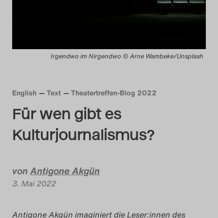
Das Theatertreffen-Blog
2014
Irgendwo im Nirgendwo © Arne Wambeke/Unsplash
Das Theatertreffen-Blog
2015
English
Text
Theatertreffen-Blog 2022
Das Theatertreffen-Blog
Für wen gibt es
2016
Kulturjournalismus?
Das Theatertreffen-Blog
2017
von
Antigone Akgün
3. Mai 2022
Das Theatertreffen-Blog
2018
Antigone Akgün imaginiert die Leser:innen des