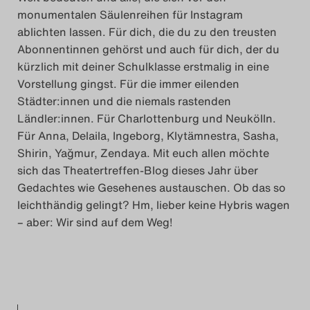
monumentalen Säulenreihen für Instagram
Das Theatertreffen-Blog
ablichten lassen. Für dich, die du zu den treusten
2023
Abonnentinnen gehörst und auch für dich, der du
kürzlich mit deiner Schulklasse erstmalig in eine
Das Theatertreffen-Blog
Vorstellung gingst. Für die immer eilenden
2024
Städter:innen und die niemals rastenden
Ländler:innen. Für Charlottenburg und Neukölln.
Für Anna, Delaila, Ingeborg, Klytämnestra, Sasha,
Das Theatertreffen-Blog
Shirin, Yağmur, Zendaya. Mit euch allen möchte
2025
sich das Theatertreffen-Blog dieses Jahr über
Gedachtes wie Gesehenes austauschen. Ob das so
Das Theatertreffen-Blog
leichthändig gelingt? Hm, lieber keine Hybris wagen
– aber: Wir sind auf dem Weg!
Archiv
Impressum
Nutzungsbedingungen