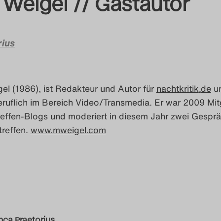
 Weigel // Gastautor
rius
gel
(1986), ist Redakteur und Autor für
nachtkritik
.
de
u
beruflich im Bereich Video/Transmedia. Er war 2009 Mit
reffen-Blogs und moderiert in diesem Jahr zwei Gespr
treffen.
www.mweigel.com
nca Praetorius