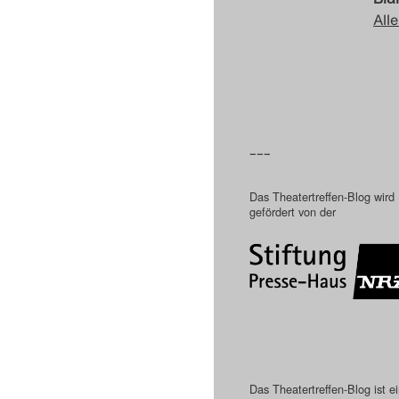
Alle
–––
Das Theatertreffen-Blog wird
gefördert von der
Das Theatertreffen-Blog ist e