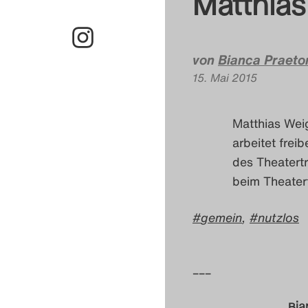
Matthias
von
Bianca Praeto
15. Mai 2015
Matthias
Wei
arbeitet frei
des Theatert
beim Theater
gemein
,
nutzlos
–––
Bia