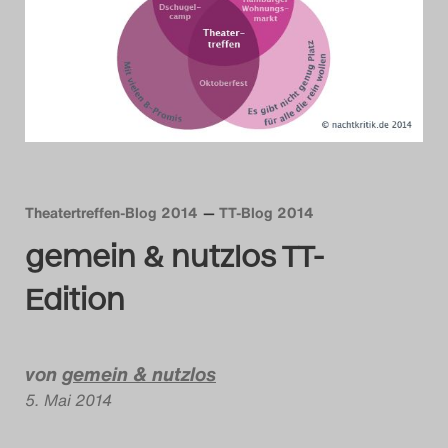
Das Theatertreffen-Blog
2014
Das Theatertreffen-Blog
2015
Das Theatertreffen-Blog
Theatertreffen-Blog 2014
TT-Blog 2014
gemein & nutzlos TT-
2016
Edition
Das Theatertreffen-Blog
2017
von
gemein & nutzlos
Das Theatertreffen-Blog
5. Mai 2014
2018