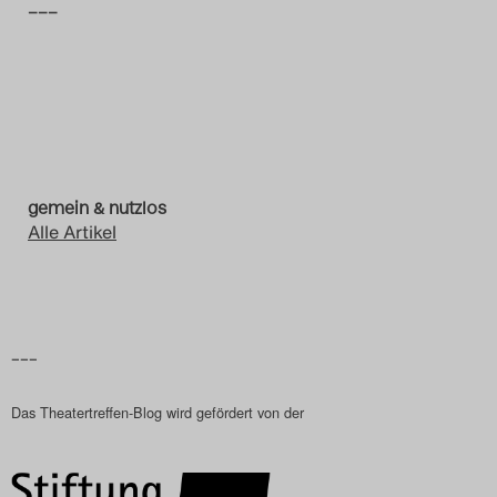
–––
Das Theatertreffen-Blog
2023
Das Theatertreffen-Blog
2024
gemein & nutzlos
Das Theatertreffen-Blog
Alle Artikel
2025
Das Theatertreffen-Blog
Archiv
–––
Impressum
Das Theatertreffen-Blog wird gefördert von der
Nutzungsbedingungen