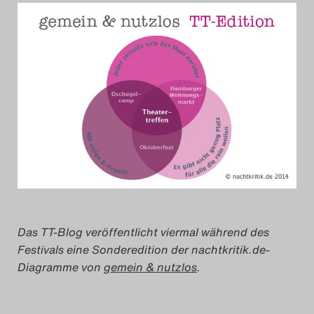
Das Theatertreffen-Blog
2018 Alumni
Das Theatertreffen-Blog
2019
Das Theatertreffen-Blog
2020
Das Theatertreffen-Blog
2021
Das TT-Blog veröffentlicht viermal während des
Festivals eine Sonderedition der nachtkritik.de-
Diagramme von
gemein & nutzlos
.
Das Theatertreffen-Blog
2022